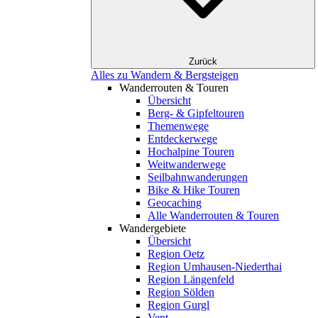
Zurück
Alles zu Wandern & Bergsteigen
Wanderrouten & Touren
Übersicht
Berg- & Gipfeltouren
Themenwege
Entdeckerwege
Hochalpine Touren
Weitwanderwege
Seilbahnwanderungen
Bike & Hike Touren
Geocaching
Alle Wanderrouten & Touren
Wandergebiete
Übersicht
Region Oetz
Region Umhausen-Niederthai
Region Längenfeld
Region Sölden
Region Gurgl
Vent