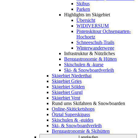
Skibus
Parken
Highlights im Skigebiet
Übersicht
WIDIVERSUM
Pistenskitour Ochsengarten-
Hochoetz
Schneeschuh-Trails
Winterwanderwege
Infrastruktur & Nützliches
Berggastronomie & Hütten
Skischulen & -kurse
Ski- & Snowboardverleih
Skigebiet Niederthai
Skigebiet Gries
Skigebiet Sölden
Skigebiet Gurgl
Skigebiet Vent
Rund ums Skifahren & Snowboarden
Online-Skiticketshops
Ötztal Superskipass
Skischulen & -guides
Ski- & Snowboardverleih
Berggastronomie & Skihütten
Langlaufen