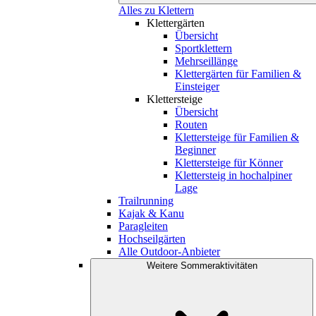
Alles zu Klettern
Klettergärten
Übersicht
Sportklettern
Mehrseillänge
Klettergärten für Familien &
Einsteiger
Klettersteige
Übersicht
Routen
Klettersteige für Familien &
Beginner
Klettersteige für Könner
Klettersteig in hochalpiner
Lage
Trailrunning
Kajak & Kanu
Paragleiten
Hochseilgärten
Alle Outdoor-Anbieter
Weitere Sommeraktivitäten