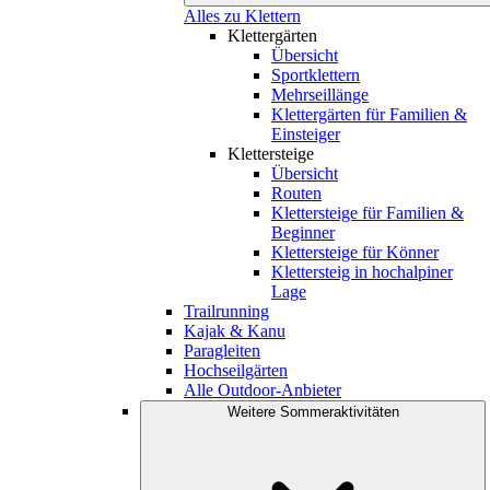
Alles zu Klettern
Klettergärten
Übersicht
Sportklettern
Mehrseillänge
Klettergärten für Familien &
Einsteiger
Klettersteige
Übersicht
Routen
Klettersteige für Familien &
Beginner
Klettersteige für Könner
Klettersteig in hochalpiner
Lage
Trailrunning
Kajak & Kanu
Paragleiten
Hochseilgärten
Alle Outdoor-Anbieter
Weitere Sommeraktivitäten