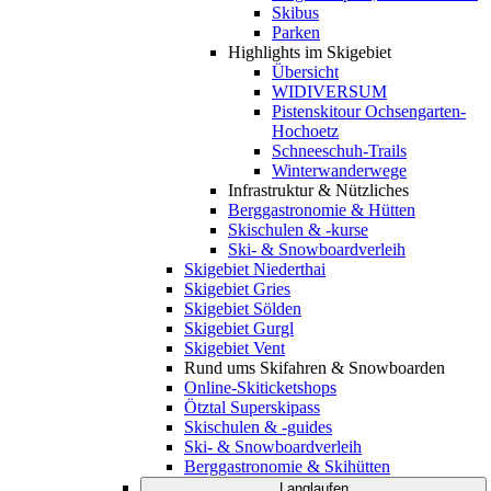
Skibus
Parken
Highlights im Skigebiet
Übersicht
WIDIVERSUM
Pistenskitour Ochsengarten-
Hochoetz
Schneeschuh-Trails
Winterwanderwege
Infrastruktur & Nützliches
Berggastronomie & Hütten
Skischulen & -kurse
Ski- & Snowboardverleih
Skigebiet Niederthai
Skigebiet Gries
Skigebiet Sölden
Skigebiet Gurgl
Skigebiet Vent
Rund ums Skifahren & Snowboarden
Online-Skiticketshops
Ötztal Superskipass
Skischulen & -guides
Ski- & Snowboardverleih
Berggastronomie & Skihütten
Langlaufen