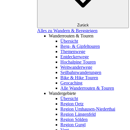
Zurück
Alles zu Wandern & Bergsteigen
Wanderrouten & Touren
Übersicht
Berg- & Gipfeltouren
Themenwege
Entdeckerwege
Hochalpine Touren
Weitwanderwege
Seilbahnwanderungen
Bike & Hike Touren
Geocaching
Alle Wanderrouten & Touren
Wandergebiete
Übersicht
Region Oetz
Region Umhausen-Niederthai
Region Längenfeld
Region Sölden
Region Gurgl
Vent