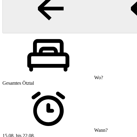
Wo?
Gesamtes Ötztal
Wann?
15.08. bis 22.08.