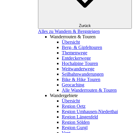
Zurück
Alles zu Wandern & Bergsteigen
Wanderrouten & Touren
Übersicht
Berg- & Gipfeltouren
Themenwege
Entdeckerwege
Hochalpine Touren
Weitwanderwege
Seilbahnwanderungen
Bike & Hike Touren
Geocaching
Alle Wanderrouten & Touren
Wandergebiete
Übersicht
Region Oetz
Region Umhausen-Niederthai
Region Längenfeld
Region Sölden
Region Gurgl
Vent