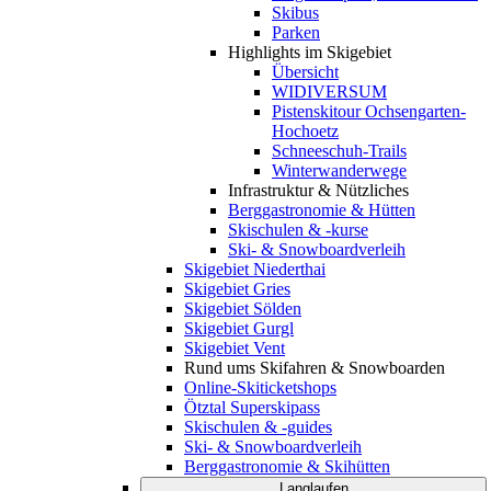
Skibus
Parken
Highlights im Skigebiet
Übersicht
WIDIVERSUM
Pistenskitour Ochsengarten-
Hochoetz
Schneeschuh-Trails
Winterwanderwege
Infrastruktur & Nützliches
Berggastronomie & Hütten
Skischulen & -kurse
Ski- & Snowboardverleih
Skigebiet Niederthai
Skigebiet Gries
Skigebiet Sölden
Skigebiet Gurgl
Skigebiet Vent
Rund ums Skifahren & Snowboarden
Online-Skiticketshops
Ötztal Superskipass
Skischulen & -guides
Ski- & Snowboardverleih
Berggastronomie & Skihütten
Langlaufen