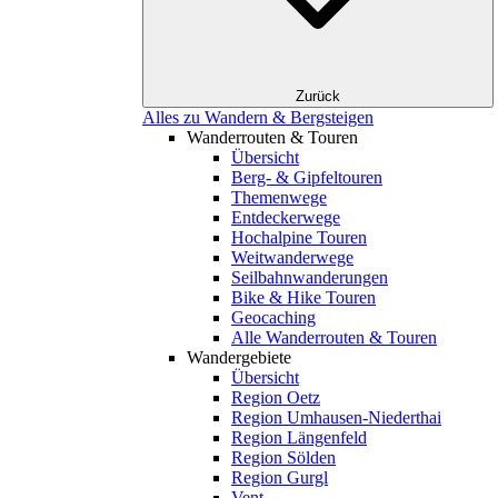
Zurück
Alles zu Wandern & Bergsteigen
Wanderrouten & Touren
Übersicht
Berg- & Gipfeltouren
Themenwege
Entdeckerwege
Hochalpine Touren
Weitwanderwege
Seilbahnwanderungen
Bike & Hike Touren
Geocaching
Alle Wanderrouten & Touren
Wandergebiete
Übersicht
Region Oetz
Region Umhausen-Niederthai
Region Längenfeld
Region Sölden
Region Gurgl
Vent