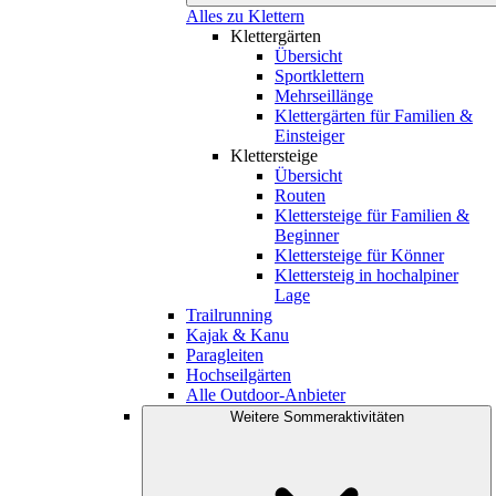
Alles zu Klettern
Klettergärten
Übersicht
Sportklettern
Mehrseillänge
Klettergärten für Familien &
Einsteiger
Klettersteige
Übersicht
Routen
Klettersteige für Familien &
Beginner
Klettersteige für Könner
Klettersteig in hochalpiner
Lage
Trailrunning
Kajak & Kanu
Paragleiten
Hochseilgärten
Alle Outdoor-Anbieter
Weitere Sommeraktivitäten