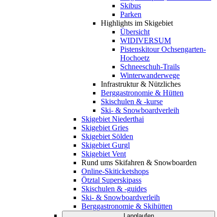
Skibus
Parken
Highlights im Skigebiet
Übersicht
WIDIVERSUM
Pistenskitour Ochsengarten-
Hochoetz
Schneeschuh-Trails
Winterwanderwege
Infrastruktur & Nützliches
Berggastronomie & Hütten
Skischulen & -kurse
Ski- & Snowboardverleih
Skigebiet Niederthai
Skigebiet Gries
Skigebiet Sölden
Skigebiet Gurgl
Skigebiet Vent
Rund ums Skifahren & Snowboarden
Online-Skiticketshops
Ötztal Superskipass
Skischulen & -guides
Ski- & Snowboardverleih
Berggastronomie & Skihütten
Langlaufen