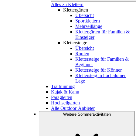
Alles zu Klettern
Klettergärten
Übersicht
Sportklettern
Mehrseillänge
Klettergärten für Familien &
Einsteiger
Klettersteige
Übersicht
Routen
Klettersteige für Familien &
Beginner
Klettersteige für Könner
Klettersteig in hochalpiner
Lage
Trailrunning
Kajak & Kanu
Paragleiten
Hochseilgärten
Alle Outdoor-Anbieter
Weitere Sommeraktivitäten