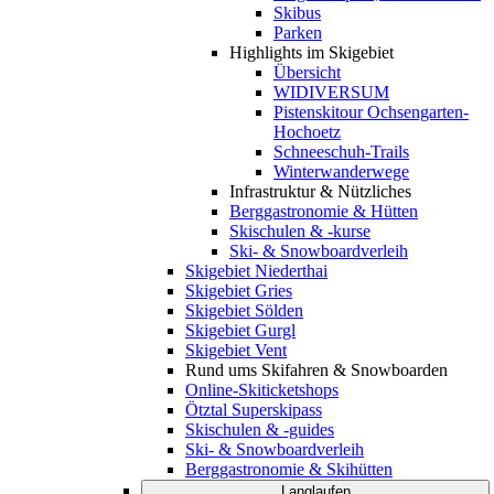
Skibus
Parken
Highlights im Skigebiet
Übersicht
WIDIVERSUM
Pistenskitour Ochsengarten-
Hochoetz
Schneeschuh-Trails
Winterwanderwege
Infrastruktur & Nützliches
Berggastronomie & Hütten
Skischulen & -kurse
Ski- & Snowboardverleih
Skigebiet Niederthai
Skigebiet Gries
Skigebiet Sölden
Skigebiet Gurgl
Skigebiet Vent
Rund ums Skifahren & Snowboarden
Online-Skiticketshops
Ötztal Superskipass
Skischulen & -guides
Ski- & Snowboardverleih
Berggastronomie & Skihütten
Langlaufen