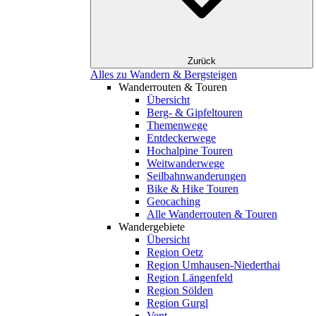
Zurück
Alles zu Wandern & Bergsteigen
Wanderrouten & Touren
Übersicht
Berg- & Gipfeltouren
Themenwege
Entdeckerwege
Hochalpine Touren
Weitwanderwege
Seilbahnwanderungen
Bike & Hike Touren
Geocaching
Alle Wanderrouten & Touren
Wandergebiete
Übersicht
Region Oetz
Region Umhausen-Niederthai
Region Längenfeld
Region Sölden
Region Gurgl
Vent