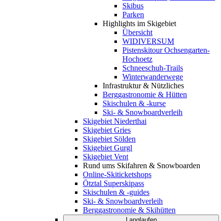
Skibus
Parken
Highlights im Skigebiet
Übersicht
WIDIVERSUM
Pistenskitour Ochsengarten-
Hochoetz
Schneeschuh-Trails
Winterwanderwege
Infrastruktur & Nützliches
Berggastronomie & Hütten
Skischulen & -kurse
Ski- & Snowboardverleih
Skigebiet Niederthai
Skigebiet Gries
Skigebiet Sölden
Skigebiet Gurgl
Skigebiet Vent
Rund ums Skifahren & Snowboarden
Online-Skiticketshops
Ötztal Superskipass
Skischulen & -guides
Ski- & Snowboardverleih
Berggastronomie & Skihütten
Langlaufen