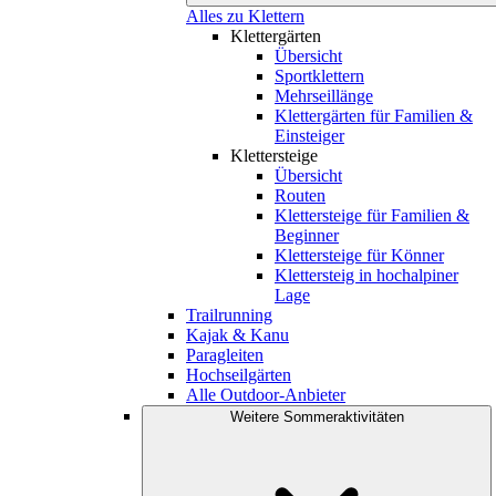
Alles zu Klettern
Klettergärten
Übersicht
Sportklettern
Mehrseillänge
Klettergärten für Familien &
Einsteiger
Klettersteige
Übersicht
Routen
Klettersteige für Familien &
Beginner
Klettersteige für Könner
Klettersteig in hochalpiner
Lage
Trailrunning
Kajak & Kanu
Paragleiten
Hochseilgärten
Alle Outdoor-Anbieter
Weitere Sommeraktivitäten