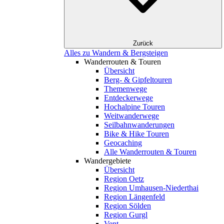
Zurück
Alles zu Wandern & Bergsteigen
Wanderrouten & Touren
Übersicht
Berg- & Gipfeltouren
Themenwege
Entdeckerwege
Hochalpine Touren
Weitwanderwege
Seilbahnwanderungen
Bike & Hike Touren
Geocaching
Alle Wanderrouten & Touren
Wandergebiete
Übersicht
Region Oetz
Region Umhausen-Niederthai
Region Längenfeld
Region Sölden
Region Gurgl
Vent