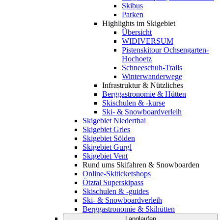
Skibus
Parken
Highlights im Skigebiet
Übersicht
WIDIVERSUM
Pistenskitour Ochsengarten-
Hochoetz
Schneeschuh-Trails
Winterwanderwege
Infrastruktur & Nützliches
Berggastronomie & Hütten
Skischulen & -kurse
Ski- & Snowboardverleih
Skigebiet Niederthai
Skigebiet Gries
Skigebiet Sölden
Skigebiet Gurgl
Skigebiet Vent
Rund ums Skifahren & Snowboarden
Online-Skiticketshops
Ötztal Superskipass
Skischulen & -guides
Ski- & Snowboardverleih
Berggastronomie & Skihütten
Langlaufen