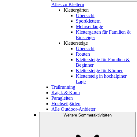
Alles zu Klettern
Klettergärten
Übersicht
Sportklettern
Mehrseillänge
Klettergärten für Familien &
Einsteiger
Klettersteige
Übersicht
Routen
Klettersteige für Familien &
Beginner
Klettersteige für Könner
Klettersteig in hochalpiner
Lage
Trailrunning
Kajak & Kanu
Paragleiten
Hochseilgärten
Alle Outdoor-Anbieter
Weitere Sommeraktivitäten