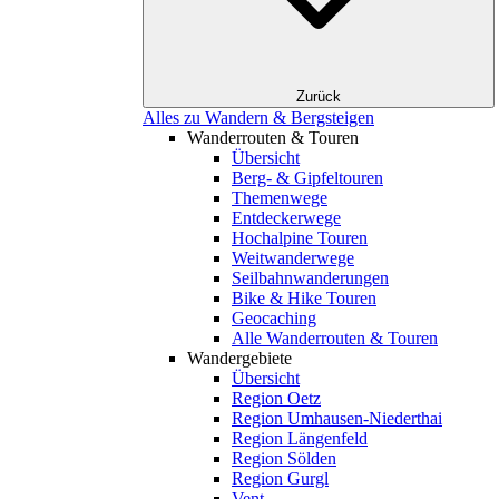
Zurück
Alles zu Wandern & Bergsteigen
Wanderrouten & Touren
Übersicht
Berg- & Gipfeltouren
Themenwege
Entdeckerwege
Hochalpine Touren
Weitwanderwege
Seilbahnwanderungen
Bike & Hike Touren
Geocaching
Alle Wanderrouten & Touren
Wandergebiete
Übersicht
Region Oetz
Region Umhausen-Niederthai
Region Längenfeld
Region Sölden
Region Gurgl
Vent