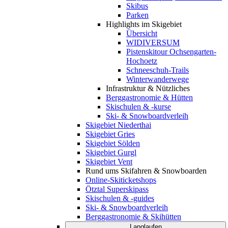
Skibus
Parken
Highlights im Skigebiet
Übersicht
WIDIVERSUM
Pistenskitour Ochsengarten-
Hochoetz
Schneeschuh-Trails
Winterwanderwege
Infrastruktur & Nützliches
Berggastronomie & Hütten
Skischulen & -kurse
Ski- & Snowboardverleih
Skigebiet Niederthai
Skigebiet Gries
Skigebiet Sölden
Skigebiet Gurgl
Skigebiet Vent
Rund ums Skifahren & Snowboarden
Online-Skiticketshops
Ötztal Superskipass
Skischulen & -guides
Ski- & Snowboardverleih
Berggastronomie & Skihütten
Langlaufen