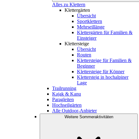
Alles zu Klettern
Klettergärten
Übersicht
Sportklettern
Mehrseillänge
Klettergärten für Familien &
Einsteiger
Klettersteige
Übersicht
Routen
Klettersteige für Familien &
Beginner
Klettersteige für Könner
Klettersteig in hochalpiner
Lage
Trailrunning
Kajak & Kanu
Paragleiten
Hochseilgärten
Alle Outdoor-Anbieter
Weitere Sommeraktivitäten