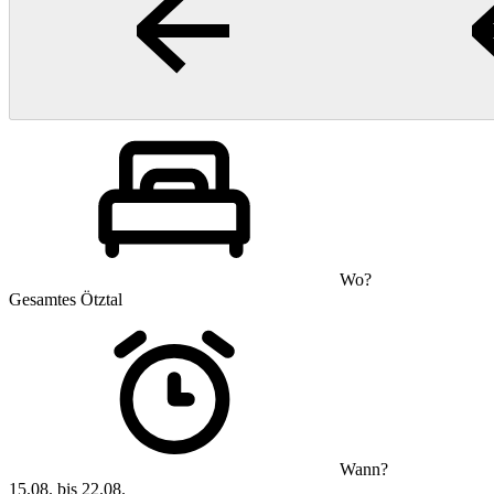
Wo?
Gesamtes Ötztal
Wann?
15.08. bis 22.08.