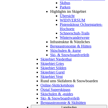
Skibus
Parken
Highlights im Skigebiet
Übersicht
WIDIVERSUM
Pistenskitour Ochsengarten-
Hochoetz
Schneeschuh-Trails
Winterwanderwege
Infrastruktur & Nützliches
Berggastronomie & Hütten
Skischulen & -kurse
Ski- & Snowboardverleih
Skigebiet Niederthai
Skigebiet Gries
Skigebiet Sölden
Skigebiet Gurgl
Skigebiet Vent
Rund ums Skifahren & Snowboarden
Online-Skiticketshops
Ötztal Superskipass
Skischulen & -guides
Ski- & Snowboardverleih
Berggastronomie & Skihütten
Langlaufen