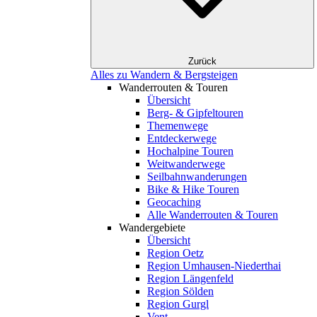
Zurück
Alles zu Wandern & Bergsteigen
Wanderrouten & Touren
Übersicht
Berg- & Gipfeltouren
Themenwege
Entdeckerwege
Hochalpine Touren
Weitwanderwege
Seilbahnwanderungen
Bike & Hike Touren
Geocaching
Alle Wanderrouten & Touren
Wandergebiete
Übersicht
Region Oetz
Region Umhausen-Niederthai
Region Längenfeld
Region Sölden
Region Gurgl
Vent