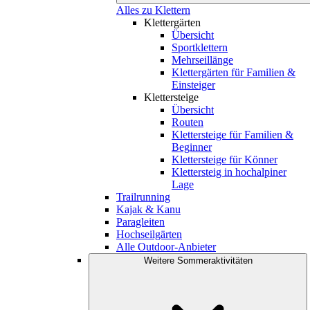
Alles zu Klettern
Klettergärten
Übersicht
Sportklettern
Mehrseillänge
Klettergärten für Familien &
Einsteiger
Klettersteige
Übersicht
Routen
Klettersteige für Familien &
Beginner
Klettersteige für Könner
Klettersteig in hochalpiner
Lage
Trailrunning
Kajak & Kanu
Paragleiten
Hochseilgärten
Alle Outdoor-Anbieter
Weitere Sommeraktivitäten