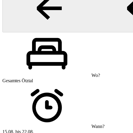
Wo?
Gesamtes Ötztal
Wann?
15.08. bis 22.08.