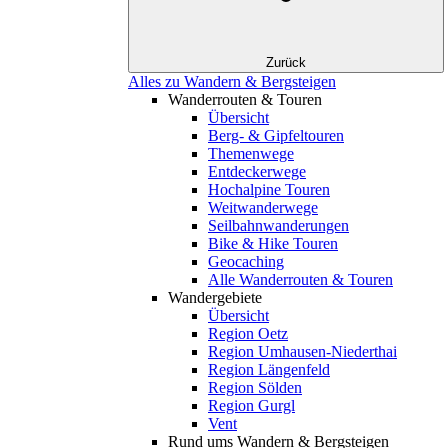
Zurück
Alles zu Wandern & Bergsteigen
Wanderrouten & Touren
Übersicht
Berg- & Gipfeltouren
Themenwege
Entdeckerwege
Hochalpine Touren
Weitwanderwege
Seilbahnwanderungen
Bike & Hike Touren
Geocaching
Alle Wanderrouten & Touren
Wandergebiete
Übersicht
Region Oetz
Region Umhausen-Niederthai
Region Längenfeld
Region Sölden
Region Gurgl
Vent
Rund ums Wandern & Bergsteigen