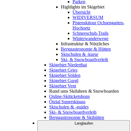
Parken
Highlights im Skigebiet
Übersicht
WIDIVERSUM
Pistenskitour Ochsengarten-
Hochoetz
Schneeschuh-Trails
Winterwanderwege
Infrastruktur & Nützliches
Berggastronomie & Hütten
Skischulen & -kurse
Ski- & Snowboardverleih
Skigebiet Niederthai
Skigebiet Gries
Skigebiet Sölden
Skigebiet Gurgl
Skigebiet Vent
Rund ums Skifahren & Snowboarden
Online-Skiticketshops
Ötztal Superskipass
Skischulen & -guides
Ski- & Snowboardverleih
Berggastronomie & Skihütten
Langlaufen