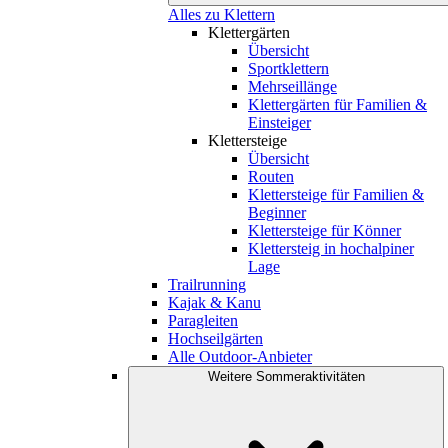
Alles zu Klettern
Klettergärten
Übersicht
Sportklettern
Mehrseillänge
Klettergärten für Familien &
Einsteiger
Klettersteige
Übersicht
Routen
Klettersteige für Familien &
Beginner
Klettersteige für Könner
Klettersteig in hochalpiner
Lage
Trailrunning
Kajak & Kanu
Paragleiten
Hochseilgärten
Alle Outdoor-Anbieter
Weitere Sommeraktivitäten