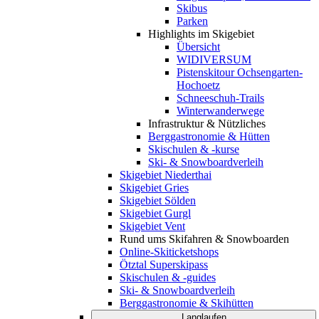
Skibus
Parken
Highlights im Skigebiet
Übersicht
WIDIVERSUM
Pistenskitour Ochsengarten-
Hochoetz
Schneeschuh-Trails
Winterwanderwege
Infrastruktur & Nützliches
Berggastronomie & Hütten
Skischulen & -kurse
Ski- & Snowboardverleih
Skigebiet Niederthai
Skigebiet Gries
Skigebiet Sölden
Skigebiet Gurgl
Skigebiet Vent
Rund ums Skifahren & Snowboarden
Online-Skiticketshops
Ötztal Superskipass
Skischulen & -guides
Ski- & Snowboardverleih
Berggastronomie & Skihütten
Langlaufen