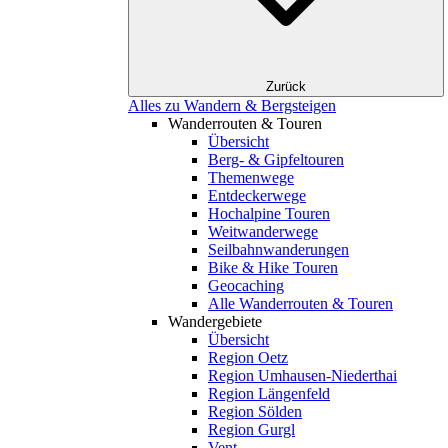
Zurück
Alles zu Wandern & Bergsteigen
Wanderrouten & Touren
Übersicht
Berg- & Gipfeltouren
Themenwege
Entdeckerwege
Hochalpine Touren
Weitwanderwege
Seilbahnwanderungen
Bike & Hike Touren
Geocaching
Alle Wanderrouten & Touren
Wandergebiete
Übersicht
Region Oetz
Region Umhausen-Niederthai
Region Längenfeld
Region Sölden
Region Gurgl
Vent