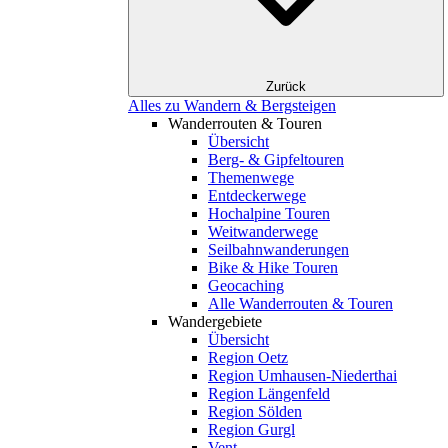
Zurück
Alles zu Wandern & Bergsteigen
Wanderrouten & Touren
Übersicht
Berg- & Gipfeltouren
Themenwege
Entdeckerwege
Hochalpine Touren
Weitwanderwege
Seilbahnwanderungen
Bike & Hike Touren
Geocaching
Alle Wanderrouten & Touren
Wandergebiete
Übersicht
Region Oetz
Region Umhausen-Niederthai
Region Längenfeld
Region Sölden
Region Gurgl
Vent