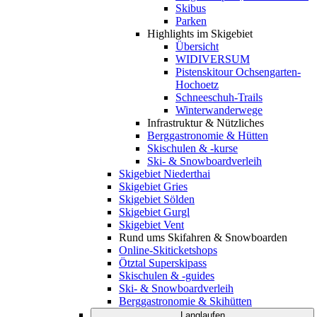
Skibus
Parken
Highlights im Skigebiet
Übersicht
WIDIVERSUM
Pistenskitour Ochsengarten-
Hochoetz
Schneeschuh-Trails
Winterwanderwege
Infrastruktur & Nützliches
Berggastronomie & Hütten
Skischulen & -kurse
Ski- & Snowboardverleih
Skigebiet Niederthai
Skigebiet Gries
Skigebiet Sölden
Skigebiet Gurgl
Skigebiet Vent
Rund ums Skifahren & Snowboarden
Online-Skiticketshops
Ötztal Superskipass
Skischulen & -guides
Ski- & Snowboardverleih
Berggastronomie & Skihütten
Langlaufen