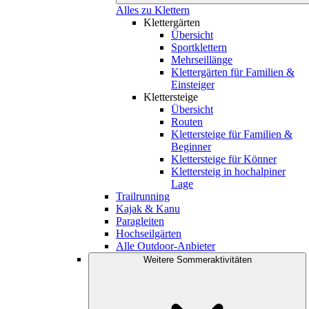
Alles zu Klettern
Klettergärten
Übersicht
Sportklettern
Mehrseillänge
Klettergärten für Familien &
Einsteiger
Klettersteige
Übersicht
Routen
Klettersteige für Familien &
Beginner
Klettersteige für Könner
Klettersteig in hochalpiner
Lage
Trailrunning
Kajak & Kanu
Paragleiten
Hochseilgärten
Alle Outdoor-Anbieter
Weitere Sommeraktivitäten