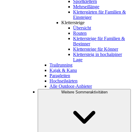
Sportklettern
Mehrseillänge
Klettergärten für Familien &
Einsteiger
Klettersteige
Übersicht
Routen
Klettersteige für Familien &
Beginner
Klettersteige für Könner
Klettersteig in hochalpiner
Lage
Trailrunning
Kajak & Kanu
Paragleiten
Hochseilgärten
Alle Outdoor-Anbieter
Weitere Sommeraktivitäten