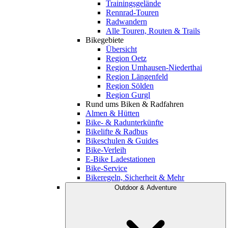
Trainingsgelände
Rennrad-Touren
Radwandern
Alle Touren, Routen & Trails
Bikegebiete
Übersicht
Region Oetz
Region Umhausen-Niederthai
Region Längenfeld
Region Sölden
Region Gurgl
Rund ums Biken & Radfahren
Almen & Hütten
Bike- & Radunterkünfte
Bikelifte & Radbus
Bikeschulen & Guides
Bike-Verleih
E-Bike Ladestationen
Bike-Service
Bikeregeln, Sicherheit & Mehr
Outdoor & Adventure