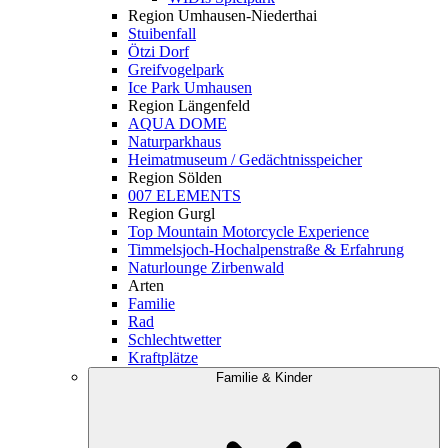
Region Umhausen-Niederthai
Stuibenfall
Ötzi Dorf
Greifvogelpark
Ice Park Umhausen
Region Längenfeld
AQUA DOME
Naturparkhaus
Heimatmuseum / Gedächtnisspeicher
Region Sölden
007 ELEMENTS
Region Gurgl
Top Mountain Motorcycle Experience
Timmelsjoch-Hochalpenstraße & Erfahrung
Naturlounge Zirbenwald
Arten
Familie
Rad
Schlechtwetter
Kraftplätze
Familie & Kinder