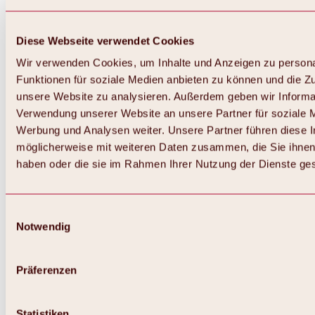
Diese Webseite verwendet Cookies
Wir verwenden Cookies, um Inhalte und Anzeigen zu persona
Funktionen für soziale Medien anbieten zu können und die Zug
unsere Website zu analysieren. Außerdem geben wir Informat
Verwendung unserer Website an unsere Partner für soziale 
Zurück
Alles zum Skigebiet Hochoetz
Werbung und Analysen weiter. Unsere Partner führen diese 
Skipasspreise
möglicherweise mit weiteren Daten zusammen, die Sie ihnen 
Übersicht
haben oder die sie im Rahmen Ihrer Nutzung der Dienste g
Winter 2026 / 2027
Online-Skiticketshop
Hochoetz
Happy Family Wochen
Einwilligungsauswahl
Hochoetz-Kühtai Skipass
Notwendig
Skigebietsinformationen
Übersicht
Live-Infos & Skigebietsnews
Skigebietsplan, Lifte & Pisten
Präferenzen
Skibus
Parken
Highlights im Skigebiet
Statistiken