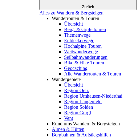
Zurück
Alles zu Wandern & Bergsteigen
Wanderrouten & Touren
Übersicht
Berg- & Gipfeltouren
Themenwege
Entdeckerwege
Hochalpine Touren
Weitwanderwege
Seilbahnwanderungen
Bike & Hike Touren
Geocaching
Alle Wanderrouten & Touren
Wandergebiete
Übersicht
Region Oetz
Region Umhausen-Niederthai
Region Längenfeld
Region Sölden
Region Gurgl
Vent
Rund ums Wandern & Bergsteigen
Almen & Hütten
Bergbahnen & Aufstiegshilfen