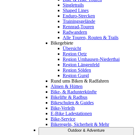
Singletrails
Shaped Lines
Enduro-Strecken
Trainingsgelände
Rennrad-Touren
Radwandern
Alle Touren, Routen & Trails
Bikegebiete
Übersicht
Region Oetz
Region Umhausen-Niederthai
Region Längenfeld
Region Sölden
Region Gurgl
Rund ums Biken & Radfahren
Almen & Hütten
Bike- & Radunterkünfte
Bikelifte & Radbus
Bikeschulen & Guides
Bike-Verleih
E-Bike Ladestationen
Bike-Service
Bikeregeln, Sicherheit & Mehr
Outdoor & Adventure