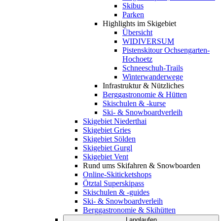
Skibus
Parken
Highlights im Skigebiet
Übersicht
WIDIVERSUM
Pistenskitour Ochsengarten-
Hochoetz
Schneeschuh-Trails
Winterwanderwege
Infrastruktur & Nützliches
Berggastronomie & Hütten
Skischulen & -kurse
Ski- & Snowboardverleih
Skigebiet Niederthai
Skigebiet Gries
Skigebiet Sölden
Skigebiet Gurgl
Skigebiet Vent
Rund ums Skifahren & Snowboarden
Online-Skiticketshops
Ötztal Superskipass
Skischulen & -guides
Ski- & Snowboardverleih
Berggastronomie & Skihütten
Langlaufen