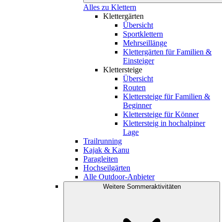
Alles zu Klettern
Klettergärten
Übersicht
Sportklettern
Mehrseillänge
Klettergärten für Familien &
Einsteiger
Klettersteige
Übersicht
Routen
Klettersteige für Familien &
Beginner
Klettersteige für Könner
Klettersteig in hochalpiner
Lage
Trailrunning
Kajak & Kanu
Paragleiten
Hochseilgärten
Alle Outdoor-Anbieter
Weitere Sommeraktivitäten