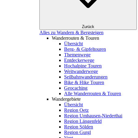
Zurück
Alles zu Wandern & Bergsteigen
Wanderrouten & Touren
Übersicht
Berg- & Gipfeltouren
Themenwege
Entdeckerwege
Hochalpine Touren
Weitwanderwege
Seilbahnwanderungen
Bike & Hike Touren
Geocaching
Alle Wanderrouten & Touren
Wandergebiete
Übersicht
Region Oetz
Region Umhausen-Niederthai
Region Längenfeld
Region Sölden
Region Gurgl
Vent