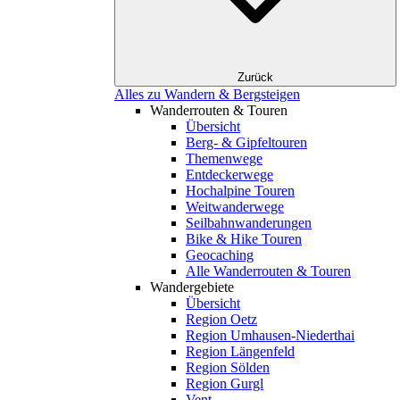
Zurück
Alles zu Wandern & Bergsteigen
Wanderrouten & Touren
Übersicht
Berg- & Gipfeltouren
Themenwege
Entdeckerwege
Hochalpine Touren
Weitwanderwege
Seilbahnwanderungen
Bike & Hike Touren
Geocaching
Alle Wanderrouten & Touren
Wandergebiete
Übersicht
Region Oetz
Region Umhausen-Niederthai
Region Längenfeld
Region Sölden
Region Gurgl
Vent