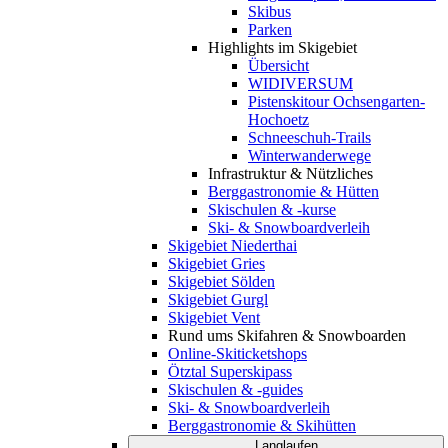
Skibus
Parken
Highlights im Skigebiet
Übersicht
WIDIVERSUM
Pistenskitour Ochsengarten-
Hochoetz
Schneeschuh-Trails
Winterwanderwege
Infrastruktur & Nützliches
Berggastronomie & Hütten
Skischulen & -kurse
Ski- & Snowboardverleih
Skigebiet Niederthai
Skigebiet Gries
Skigebiet Sölden
Skigebiet Gurgl
Skigebiet Vent
Rund ums Skifahren & Snowboarden
Online-Skiticketshops
Ötztal Superskipass
Skischulen & -guides
Ski- & Snowboardverleih
Berggastronomie & Skihütten
Langlaufen