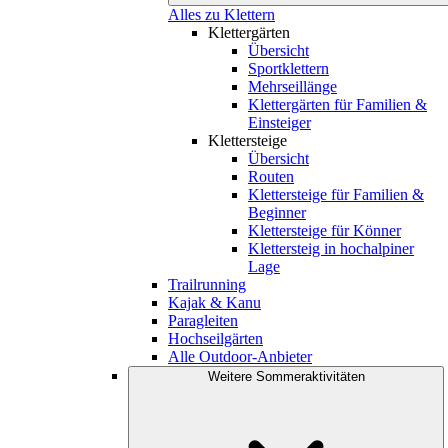
Alles zu Klettern
Klettergärten
Übersicht
Sportklettern
Mehrseillänge
Klettergärten für Familien &
Einsteiger
Klettersteige
Übersicht
Routen
Klettersteige für Familien &
Beginner
Klettersteige für Könner
Klettersteig in hochalpiner
Lage
Trailrunning
Kajak & Kanu
Paragleiten
Hochseilgärten
Alle Outdoor-Anbieter
Weitere Sommeraktivitäten