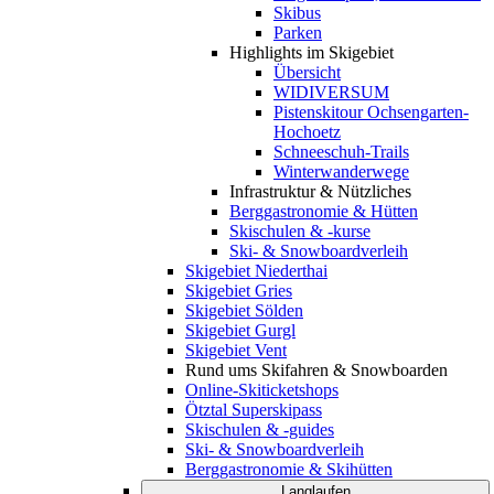
Skibus
Parken
Highlights im Skigebiet
Übersicht
WIDIVERSUM
Pistenskitour Ochsengarten-
Hochoetz
Schneeschuh-Trails
Winterwanderwege
Infrastruktur & Nützliches
Berggastronomie & Hütten
Skischulen & -kurse
Ski- & Snowboardverleih
Skigebiet Niederthai
Skigebiet Gries
Skigebiet Sölden
Skigebiet Gurgl
Skigebiet Vent
Rund ums Skifahren & Snowboarden
Online-Skiticketshops
Ötztal Superskipass
Skischulen & -guides
Ski- & Snowboardverleih
Berggastronomie & Skihütten
Langlaufen