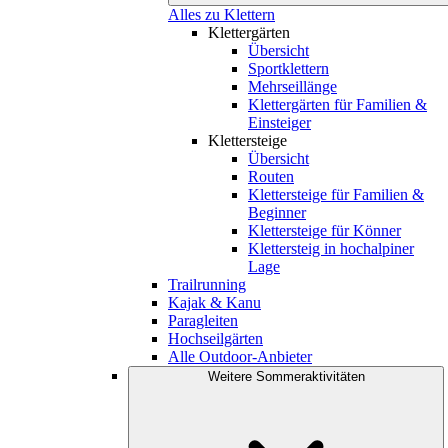
Alles zu Klettern
Klettergärten
Übersicht
Sportklettern
Mehrseillänge
Klettergärten für Familien &
Einsteiger
Klettersteige
Übersicht
Routen
Klettersteige für Familien &
Beginner
Klettersteige für Könner
Klettersteig in hochalpiner
Lage
Trailrunning
Kajak & Kanu
Paragleiten
Hochseilgärten
Alle Outdoor-Anbieter
Weitere Sommeraktivitäten