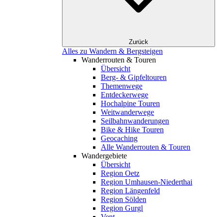
Zurück
Alles zu Wandern & Bergsteigen
Wanderrouten & Touren
Übersicht
Berg- & Gipfeltouren
Themenwege
Entdeckerwege
Hochalpine Touren
Weitwanderwege
Seilbahnwanderungen
Bike & Hike Touren
Geocaching
Alle Wanderrouten & Touren
Wandergebiete
Übersicht
Region Oetz
Region Umhausen-Niederthai
Region Längenfeld
Region Sölden
Region Gurgl
Vent