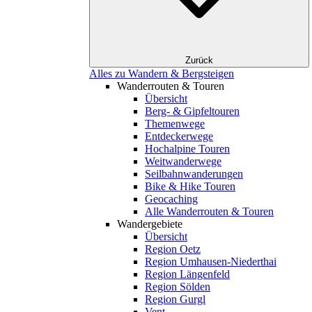
Zurück
Alles zu Wandern & Bergsteigen
Wanderrouten & Touren
Übersicht
Berg- & Gipfeltouren
Themenwege
Entdeckerwege
Hochalpine Touren
Weitwanderwege
Seilbahnwanderungen
Bike & Hike Touren
Geocaching
Alle Wanderrouten & Touren
Wandergebiete
Übersicht
Region Oetz
Region Umhausen-Niederthai
Region Längenfeld
Region Sölden
Region Gurgl
Vent