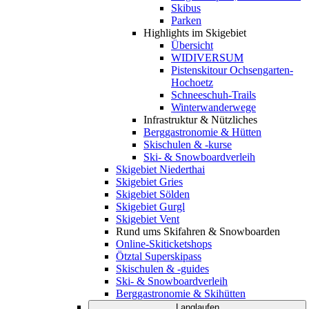
Skibus
Parken
Highlights im Skigebiet
Übersicht
WIDIVERSUM
Pistenskitour Ochsengarten-
Hochoetz
Schneeschuh-Trails
Winterwanderwege
Infrastruktur & Nützliches
Berggastronomie & Hütten
Skischulen & -kurse
Ski- & Snowboardverleih
Skigebiet Niederthai
Skigebiet Gries
Skigebiet Sölden
Skigebiet Gurgl
Skigebiet Vent
Rund ums Skifahren & Snowboarden
Online-Skiticketshops
Ötztal Superskipass
Skischulen & -guides
Ski- & Snowboardverleih
Berggastronomie & Skihütten
Langlaufen