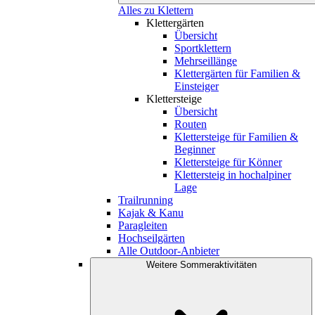
Alles zu Klettern
Klettergärten
Übersicht
Sportklettern
Mehrseillänge
Klettergärten für Familien &
Einsteiger
Klettersteige
Übersicht
Routen
Klettersteige für Familien &
Beginner
Klettersteige für Könner
Klettersteig in hochalpiner
Lage
Trailrunning
Kajak & Kanu
Paragleiten
Hochseilgärten
Alle Outdoor-Anbieter
Weitere Sommeraktivitäten