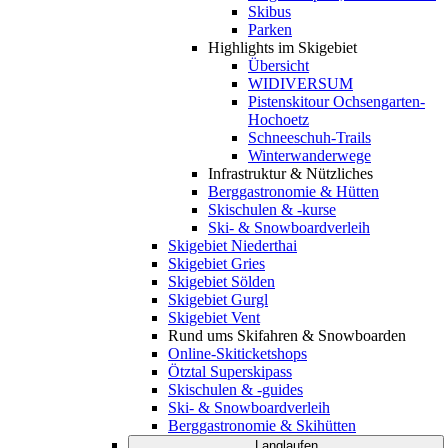
Skibus
Parken
Highlights im Skigebiet
Übersicht
WIDIVERSUM
Pistenskitour Ochsengarten-
Hochoetz
Schneeschuh-Trails
Winterwanderwege
Infrastruktur & Nützliches
Berggastronomie & Hütten
Skischulen & -kurse
Ski- & Snowboardverleih
Skigebiet Niederthai
Skigebiet Gries
Skigebiet Sölden
Skigebiet Gurgl
Skigebiet Vent
Rund ums Skifahren & Snowboarden
Online-Skiticketshops
Ötztal Superskipass
Skischulen & -guides
Ski- & Snowboardverleih
Berggastronomie & Skihütten
Langlaufen