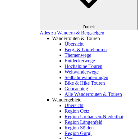
Zurück
Alles zu Wandern & Bergsteigen
Wanderrouten & Touren
Übersicht
Berg- & Gipfeltouren
Themenwege
Entdeckerwege
Hochalpine Touren
Weitwanderwege
Seilbahnwanderungen
Bike & Hike Touren
Geocaching
Alle Wanderrouten & Touren
Wandergebiete
Übersicht
Region Oetz
Region Umhausen-Niederthai
Region Längenfeld
Region Sölden
Region Gurgl
Vent