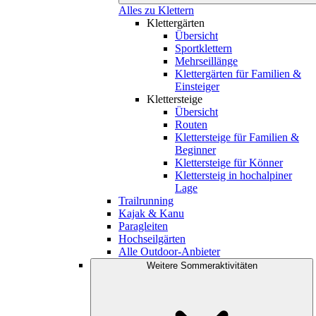
Alles zu Klettern
Klettergärten
Übersicht
Sportklettern
Mehrseillänge
Klettergärten für Familien &
Einsteiger
Klettersteige
Übersicht
Routen
Klettersteige für Familien &
Beginner
Klettersteige für Könner
Klettersteig in hochalpiner
Lage
Trailrunning
Kajak & Kanu
Paragleiten
Hochseilgärten
Alle Outdoor-Anbieter
Weitere Sommeraktivitäten