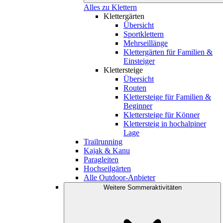
Alles zu Klettern
Klettergärten
Übersicht
Sportklettern
Mehrseillänge
Klettergärten für Familien &
Einsteiger
Klettersteige
Übersicht
Routen
Klettersteige für Familien &
Beginner
Klettersteige für Könner
Klettersteig in hochalpiner
Lage
Trailrunning
Kajak & Kanu
Paragleiten
Hochseilgärten
Alle Outdoor-Anbieter
Weitere Sommeraktivitäten