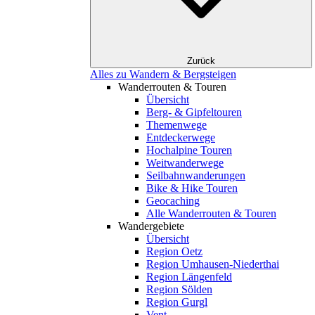
Zurück
Alles zu Wandern & Bergsteigen
Wanderrouten & Touren
Übersicht
Berg- & Gipfeltouren
Themenwege
Entdeckerwege
Hochalpine Touren
Weitwanderwege
Seilbahnwanderungen
Bike & Hike Touren
Geocaching
Alle Wanderrouten & Touren
Wandergebiete
Übersicht
Region Oetz
Region Umhausen-Niederthai
Region Längenfeld
Region Sölden
Region Gurgl
Vent