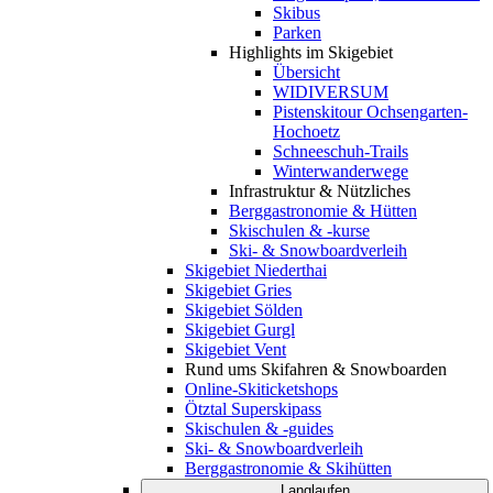
Skibus
Parken
Highlights im Skigebiet
Übersicht
WIDIVERSUM
Pistenskitour Ochsengarten-
Hochoetz
Schneeschuh-Trails
Winterwanderwege
Infrastruktur & Nützliches
Berggastronomie & Hütten
Skischulen & -kurse
Ski- & Snowboardverleih
Skigebiet Niederthai
Skigebiet Gries
Skigebiet Sölden
Skigebiet Gurgl
Skigebiet Vent
Rund ums Skifahren & Snowboarden
Online-Skiticketshops
Ötztal Superskipass
Skischulen & -guides
Ski- & Snowboardverleih
Berggastronomie & Skihütten
Langlaufen