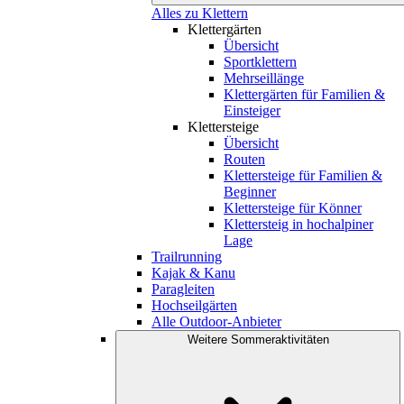
Alles zu Klettern
Klettergärten
Übersicht
Sportklettern
Mehrseillänge
Klettergärten für Familien &
Einsteiger
Klettersteige
Übersicht
Routen
Klettersteige für Familien &
Beginner
Klettersteige für Könner
Klettersteig in hochalpiner
Lage
Trailrunning
Kajak & Kanu
Paragleiten
Hochseilgärten
Alle Outdoor-Anbieter
Weitere Sommeraktivitäten