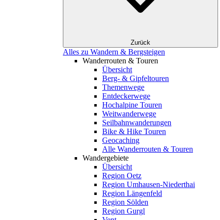
Zurück
Alles zu Wandern & Bergsteigen
Wanderrouten & Touren
Übersicht
Berg- & Gipfeltouren
Themenwege
Entdeckerwege
Hochalpine Touren
Weitwanderwege
Seilbahnwanderungen
Bike & Hike Touren
Geocaching
Alle Wanderrouten & Touren
Wandergebiete
Übersicht
Region Oetz
Region Umhausen-Niederthai
Region Längenfeld
Region Sölden
Region Gurgl
Vent