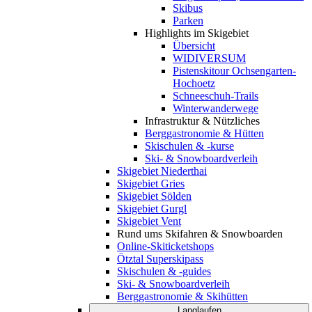
Skibus
Parken
Highlights im Skigebiet
Übersicht
WIDIVERSUM
Pistenskitour Ochsengarten-
Hochoetz
Schneeschuh-Trails
Winterwanderwege
Infrastruktur & Nützliches
Berggastronomie & Hütten
Skischulen & -kurse
Ski- & Snowboardverleih
Skigebiet Niederthai
Skigebiet Gries
Skigebiet Sölden
Skigebiet Gurgl
Skigebiet Vent
Rund ums Skifahren & Snowboarden
Online-Skiticketshops
Ötztal Superskipass
Skischulen & -guides
Ski- & Snowboardverleih
Berggastronomie & Skihütten
Langlaufen