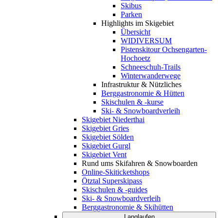
Skibus
Parken
Highlights im Skigebiet
Übersicht
WIDIVERSUM
Pistenskitour Ochsengarten-
Hochoetz
Schneeschuh-Trails
Winterwanderwege
Infrastruktur & Nützliches
Berggastronomie & Hütten
Skischulen & -kurse
Ski- & Snowboardverleih
Skigebiet Niederthai
Skigebiet Gries
Skigebiet Sölden
Skigebiet Gurgl
Skigebiet Vent
Rund ums Skifahren & Snowboarden
Online-Skiticketshops
Ötztal Superskipass
Skischulen & -guides
Ski- & Snowboardverleih
Berggastronomie & Skihütten
Langlaufen