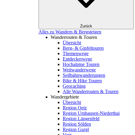
Zurück
Alles zu Wandern & Bergsteigen
Wanderrouten & Touren
Übersicht
Berg- & Gipfeltouren
Themenwege
Entdeckerwege
Hochalpine Touren
Weitwanderwege
Seilbahnwanderungen
Bike & Hike Touren
Geocaching
Alle Wanderrouten & Touren
Wandergebiete
Übersicht
Region Oetz
Region Umhausen-Niederthai
Region Längenfeld
Region Sölden
Region Gurgl
Vent