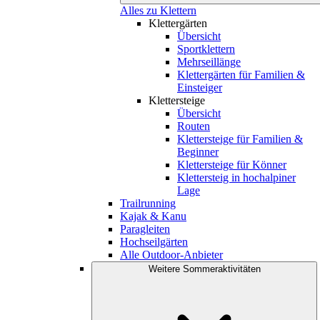
Alles zu Klettern
Klettergärten
Übersicht
Sportklettern
Mehrseillänge
Klettergärten für Familien &
Einsteiger
Klettersteige
Übersicht
Routen
Klettersteige für Familien &
Beginner
Klettersteige für Könner
Klettersteig in hochalpiner
Lage
Trailrunning
Kajak & Kanu
Paragleiten
Hochseilgärten
Alle Outdoor-Anbieter
Weitere Sommeraktivitäten