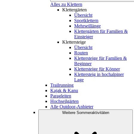
Alles zu Klettern
Klettergärten
Übersicht
Sportklettern
Mehrseillänge
Klettergärten für Familien &
Einsteiger
Klettersteige
Übersicht
Routen
Klettersteige für Familien &
Beginner
Klettersteige für Könner
Klettersteig in hochalpiner
Lage
Trailrunning
Kajak & Kanu
Paragleiten
Hochseilgärten
Alle Outdoor-Anbieter
Weitere Sommeraktivitäten