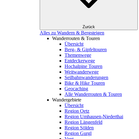
Zurück
Alles zu Wandern & Bergsteigen
Wanderrouten & Touren
Übersicht
Berg- & Gipfeltouren
Themenwege
Entdeckerwege
Hochalpine Touren
Weitwanderwege
Seilbahnwanderungen
Bike & Hike Touren
Geocaching
Alle Wanderrouten & Touren
Wandergebiete
Übersicht
Region Oetz
Region Umhausen-Niederthai
Region Längenfeld
Region Sölden
Region Gurgl
Vent