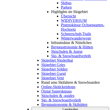
Skibus
Parken
Highlights im Skigebiet
Übersicht
WIDIVERSUM
Pistenskitour Ochsengarten-
Hochoetz
Schneeschuh-Trails
Winterwanderwege
Infrastruktur & Nützliches
Berggastronomie & Hütten
Skischulen & -kurse
Ski- & Snowboardverleih
Skigebiet Niederthai
Skigebiet Gries
Skigebiet Sölden
Skigebiet Gurgl
Skigebiet Vent
Rund ums Skifahren & Snowboarden
Online-Skiticketshops
Ötztal Superskipass
Skischulen & -guides
Ski- & Snowboardverleih
Berggastronomie & Skihütten
Langlaufen