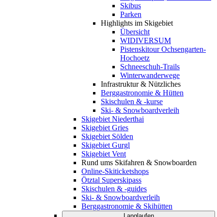
Skibus
Parken
Highlights im Skigebiet
Übersicht
WIDIVERSUM
Pistenskitour Ochsengarten-
Hochoetz
Schneeschuh-Trails
Winterwanderwege
Infrastruktur & Nützliches
Berggastronomie & Hütten
Skischulen & -kurse
Ski- & Snowboardverleih
Skigebiet Niederthai
Skigebiet Gries
Skigebiet Sölden
Skigebiet Gurgl
Skigebiet Vent
Rund ums Skifahren & Snowboarden
Online-Skiticketshops
Ötztal Superskipass
Skischulen & -guides
Ski- & Snowboardverleih
Berggastronomie & Skihütten
Langlaufen