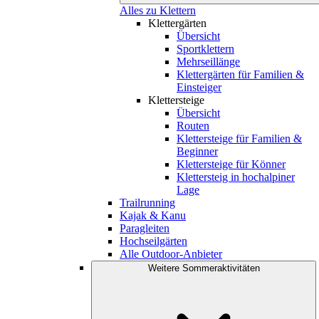
Alles zu Klettern
Klettergärten
Übersicht
Sportklettern
Mehrseillänge
Klettergärten für Familien &
Einsteiger
Klettersteige
Übersicht
Routen
Klettersteige für Familien &
Beginner
Klettersteige für Könner
Klettersteig in hochalpiner
Lage
Trailrunning
Kajak & Kanu
Paragleiten
Hochseilgärten
Alle Outdoor-Anbieter
Weitere Sommeraktivitäten