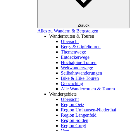
Zurück
Alles zu Wandern & Bergsteigen
Wanderrouten & Touren
Übersicht
Berg- & Gipfeltouren
Themenwege
Entdeckerwege
Hochalpine Touren
Weitwanderwege
Seilbahnwanderungen
Bike & Hike Touren
Geocaching
Alle Wanderrouten & Touren
Wandergebiete
Übersicht
Region Oetz
Region Umhausen-Niederthai
Region Längenfeld
Region Sölden
Region Gurgl
Vent