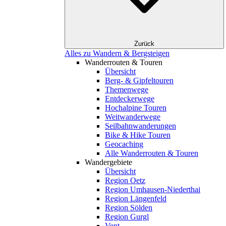
Zurück
Alles zu Wandern & Bergsteigen
Wanderrouten & Touren
Übersicht
Berg- & Gipfeltouren
Themenwege
Entdeckerwege
Hochalpine Touren
Weitwanderwege
Seilbahnwanderungen
Bike & Hike Touren
Geocaching
Alle Wanderrouten & Touren
Wandergebiete
Übersicht
Region Oetz
Region Umhausen-Niederthai
Region Längenfeld
Region Sölden
Region Gurgl
Vent