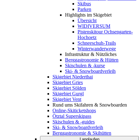
Skibus
Parken
Highlights im Skigebiet
Übersicht
WIDIVERSUM
Pistenskitour Ochsengarten-
Hochoetz
Schneeschuh-Trails
Winterwanderwege
Infrastruktur & Nützliches
Berggastronomie & Hütten
Skischulen & -kurse
Ski- & Snowboardverleih
Skigebiet Niederthai
Skigebiet Gries
Skigebiet Sölden
Skigebiet Gurgl
Skigebiet Vent
Rund ums Skifahren & Snowboarden
Online-Skiticketshops
Ötztal Superskipass
Skischulen & -guides
Ski- & Snowboardverleih
Berggastronomie & Skihütten
Langlaufen