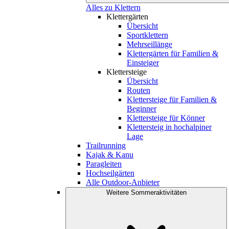
Alles zu Klettern
Klettergärten
Übersicht
Sportklettern
Mehrseillänge
Klettergärten für Familien &
Einsteiger
Klettersteige
Übersicht
Routen
Klettersteige für Familien &
Beginner
Klettersteige für Könner
Klettersteig in hochalpiner
Lage
Trailrunning
Kajak & Kanu
Paragleiten
Hochseilgärten
Alle Outdoor-Anbieter
Weitere Sommeraktivitäten