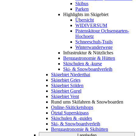
Skibus
Parken
Highlights im Skigebiet
Übersicht
WIDIVERSUM
Pistenskitour Ochsengarten-
Hochoetz
Schneeschuh-Trails
Winterwanderwege
Infrastruktur & Nützliches
Berggastronomie & Hütten
Skischulen & -kurse
Ski- & Snowboardverleih
Skigebiet Niederthai
Skigebiet Gries
Skigebiet Sölden
Skigebiet Gurgl
Skigebiet Vent
Rund ums Skifahren & Snowboarden
Online-Skiticketshops
Ötztal Superskipass
Skischulen & -guides
Ski- & Snowboardverleih
Berggastronomie & Skihütten
Langlaufen