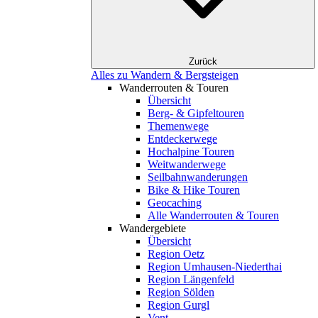
Zurück
Alles zu Wandern & Bergsteigen
Wanderrouten & Touren
Übersicht
Berg- & Gipfeltouren
Themenwege
Entdeckerwege
Hochalpine Touren
Weitwanderwege
Seilbahnwanderungen
Bike & Hike Touren
Geocaching
Alle Wanderrouten & Touren
Wandergebiete
Übersicht
Region Oetz
Region Umhausen-Niederthai
Region Längenfeld
Region Sölden
Region Gurgl
Vent