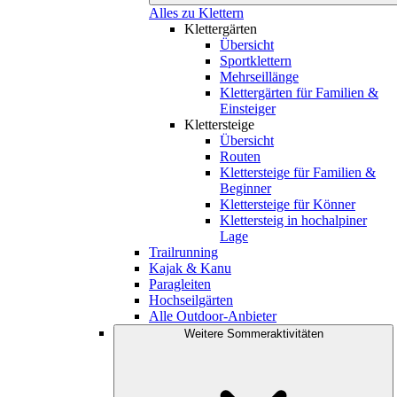
Alles zu Klettern
Klettergärten
Übersicht
Sportklettern
Mehrseillänge
Klettergärten für Familien &
Einsteiger
Klettersteige
Übersicht
Routen
Klettersteige für Familien &
Beginner
Klettersteige für Könner
Klettersteig in hochalpiner
Lage
Trailrunning
Kajak & Kanu
Paragleiten
Hochseilgärten
Alle Outdoor-Anbieter
Weitere Sommeraktivitäten