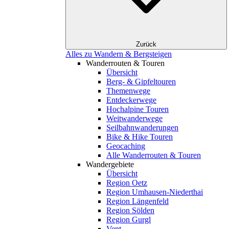
Zurück
Alles zu Wandern & Bergsteigen
Wanderrouten & Touren
Übersicht
Berg- & Gipfeltouren
Themenwege
Entdeckerwege
Hochalpine Touren
Weitwanderwege
Seilbahnwanderungen
Bike & Hike Touren
Geocaching
Alle Wanderrouten & Touren
Wandergebiete
Übersicht
Region Oetz
Region Umhausen-Niederthai
Region Längenfeld
Region Sölden
Region Gurgl
Vent