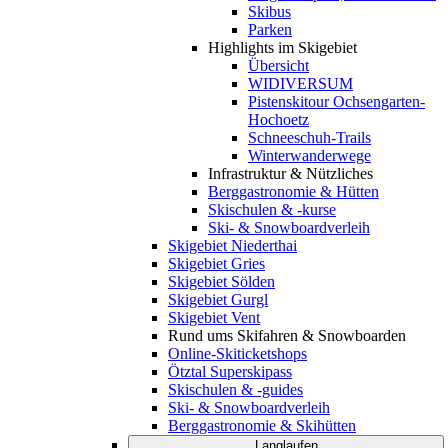
Skibus
Parken
Highlights im Skigebiet
Übersicht
WIDIVERSUM
Pistenskitour Ochsengarten-
Hochoetz
Schneeschuh-Trails
Winterwanderwege
Infrastruktur & Nützliches
Berggastronomie & Hütten
Skischulen & -kurse
Ski- & Snowboardverleih
Skigebiet Niederthai
Skigebiet Gries
Skigebiet Sölden
Skigebiet Gurgl
Skigebiet Vent
Rund ums Skifahren & Snowboarden
Online-Skiticketshops
Ötztal Superskipass
Skischulen & -guides
Ski- & Snowboardverleih
Berggastronomie & Skihütten
Langlaufen