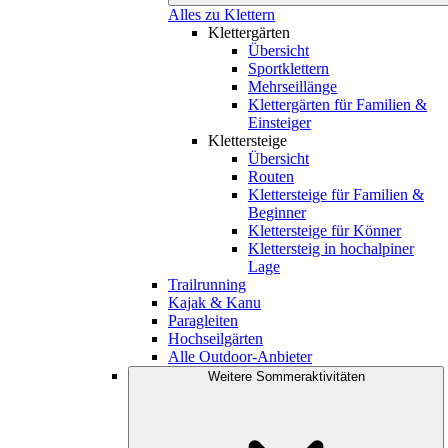
Alles zu Klettern
Klettergärten
Übersicht
Sportklettern
Mehrseillänge
Klettergärten für Familien &
Einsteiger
Klettersteige
Übersicht
Routen
Klettersteige für Familien &
Beginner
Klettersteige für Könner
Klettersteig in hochalpiner
Lage
Trailrunning
Kajak & Kanu
Paragleiten
Hochseilgärten
Alle Outdoor-Anbieter
Weitere Sommeraktivitäten