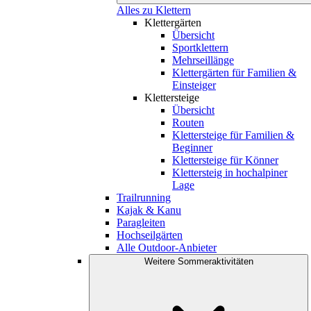
Alles zu Klettern
Klettergärten
Übersicht
Sportklettern
Mehrseillänge
Klettergärten für Familien &
Einsteiger
Klettersteige
Übersicht
Routen
Klettersteige für Familien &
Beginner
Klettersteige für Könner
Klettersteig in hochalpiner
Lage
Trailrunning
Kajak & Kanu
Paragleiten
Hochseilgärten
Alle Outdoor-Anbieter
Weitere Sommeraktivitäten