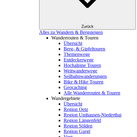
Zurück
Alles zu Wandern & Bergsteigen
Wanderrouten & Touren
Übersicht
Berg- & Gipfeltouren
Themenwege
Entdeckerwege
Hochalpine Touren
Weitwanderwege
Seilbahnwanderungen
Bike & Hike Touren
Geocaching
Alle Wanderrouten & Touren
Wandergebiete
Übersicht
Region Oetz
Region Umhausen-Niederthai
Region Längenfeld
Region Sölden
Region Gurgl
Vent