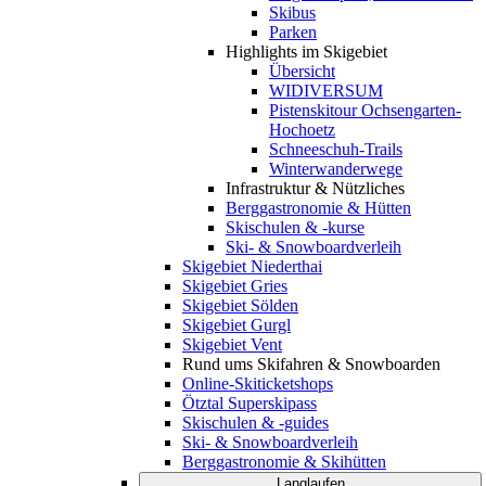
Skibus
Parken
Highlights im Skigebiet
Übersicht
WIDIVERSUM
Pistenskitour Ochsengarten-
Hochoetz
Schneeschuh-Trails
Winterwanderwege
Infrastruktur & Nützliches
Berggastronomie & Hütten
Skischulen & -kurse
Ski- & Snowboardverleih
Skigebiet Niederthai
Skigebiet Gries
Skigebiet Sölden
Skigebiet Gurgl
Skigebiet Vent
Rund ums Skifahren & Snowboarden
Online-Skiticketshops
Ötztal Superskipass
Skischulen & -guides
Ski- & Snowboardverleih
Berggastronomie & Skihütten
Langlaufen