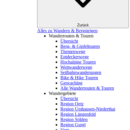
Zurück
Alles zu Wandern & Bergsteigen
Wanderrouten & Touren
Übersicht
Berg- & Gipfeltouren
Themenwege
Entdeckerwege
Hochalpine Touren
Weitwanderwege
Seilbahnwanderungen
Bike & Hike Touren
Geocaching
Alle Wanderrouten & Touren
Wandergebiete
Übersicht
Region Oetz
Region Umhausen-Niederthai
Region Längenfeld
Region Sölden
Region Gurgl
Vent