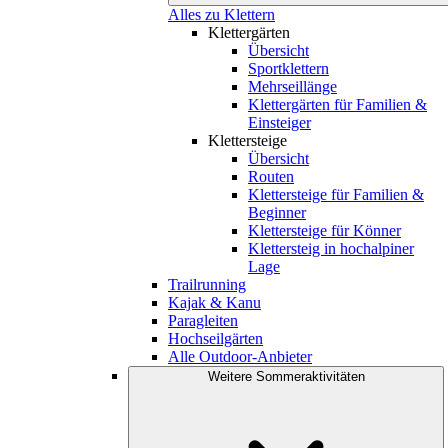
Alles zu Klettern
Klettergärten
Übersicht
Sportklettern
Mehrseillänge
Klettergärten für Familien &
Einsteiger
Klettersteige
Übersicht
Routen
Klettersteige für Familien &
Beginner
Klettersteige für Könner
Klettersteig in hochalpiner
Lage
Trailrunning
Kajak & Kanu
Paragleiten
Hochseilgärten
Alle Outdoor-Anbieter
Weitere Sommeraktivitäten