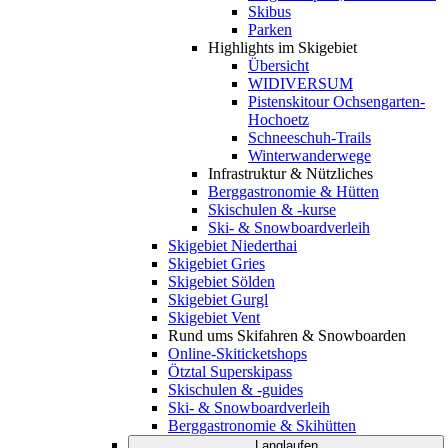
Skibus
Parken
Highlights im Skigebiet
Übersicht
WIDIVERSUM
Pistenskitour Ochsengarten-
Hochoetz
Schneeschuh-Trails
Winterwanderwege
Infrastruktur & Nützliches
Berggastronomie & Hütten
Skischulen & -kurse
Ski- & Snowboardverleih
Skigebiet Niederthai
Skigebiet Gries
Skigebiet Sölden
Skigebiet Gurgl
Skigebiet Vent
Rund ums Skifahren & Snowboarden
Online-Skiticketshops
Ötztal Superskipass
Skischulen & -guides
Ski- & Snowboardverleih
Berggastronomie & Skihütten
Langlaufen