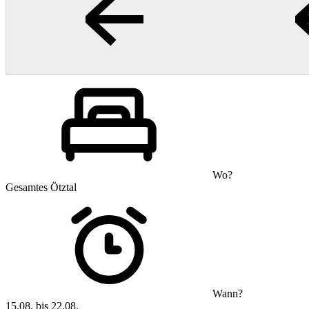
Wo?
Gesamtes Ötztal
Wann?
15.08. bis 22.08.