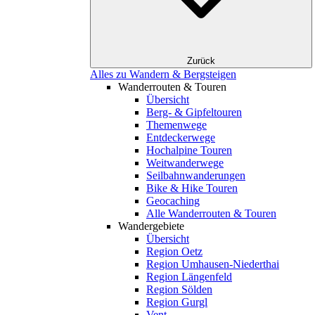
Zurück
Alles zu Wandern & Bergsteigen
Wanderrouten & Touren
Übersicht
Berg- & Gipfeltouren
Themenwege
Entdeckerwege
Hochalpine Touren
Weitwanderwege
Seilbahnwanderungen
Bike & Hike Touren
Geocaching
Alle Wanderrouten & Touren
Wandergebiete
Übersicht
Region Oetz
Region Umhausen-Niederthai
Region Längenfeld
Region Sölden
Region Gurgl
Vent