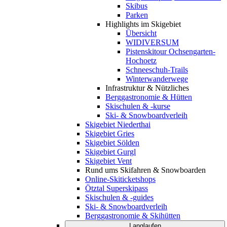
Skibus
Parken
Highlights im Skigebiet
Übersicht
WIDIVERSUM
Pistenskitour Ochsengarten-
Hochoetz
Schneeschuh-Trails
Winterwanderwege
Infrastruktur & Nützliches
Berggastronomie & Hütten
Skischulen & -kurse
Ski- & Snowboardverleih
Skigebiet Niederthai
Skigebiet Gries
Skigebiet Sölden
Skigebiet Gurgl
Skigebiet Vent
Rund ums Skifahren & Snowboarden
Online-Skiticketshops
Ötztal Superskipass
Skischulen & -guides
Ski- & Snowboardverleih
Berggastronomie & Skihütten
Langlaufen