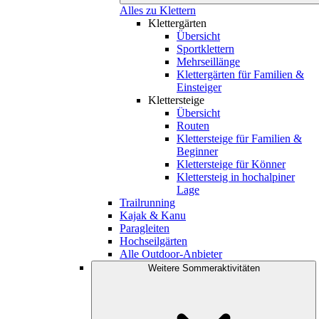
Alles zu Klettern
Klettergärten
Übersicht
Sportklettern
Mehrseillänge
Klettergärten für Familien &
Einsteiger
Klettersteige
Übersicht
Routen
Klettersteige für Familien &
Beginner
Klettersteige für Könner
Klettersteig in hochalpiner
Lage
Trailrunning
Kajak & Kanu
Paragleiten
Hochseilgärten
Alle Outdoor-Anbieter
Weitere Sommeraktivitäten