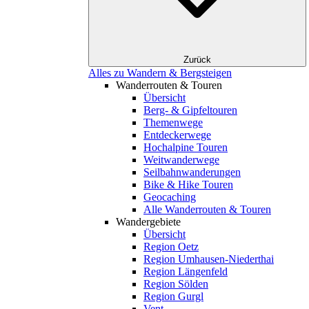
Zurück
Alles zu Wandern & Bergsteigen
Wanderrouten & Touren
Übersicht
Berg- & Gipfeltouren
Themenwege
Entdeckerwege
Hochalpine Touren
Weitwanderwege
Seilbahnwanderungen
Bike & Hike Touren
Geocaching
Alle Wanderrouten & Touren
Wandergebiete
Übersicht
Region Oetz
Region Umhausen-Niederthai
Region Längenfeld
Region Sölden
Region Gurgl
Vent