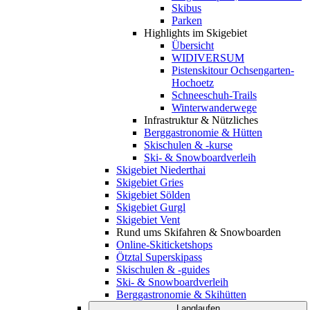
Skibus
Parken
Highlights im Skigebiet
Übersicht
WIDIVERSUM
Pistenskitour Ochsengarten-
Hochoetz
Schneeschuh-Trails
Winterwanderwege
Infrastruktur & Nützliches
Berggastronomie & Hütten
Skischulen & -kurse
Ski- & Snowboardverleih
Skigebiet Niederthai
Skigebiet Gries
Skigebiet Sölden
Skigebiet Gurgl
Skigebiet Vent
Rund ums Skifahren & Snowboarden
Online-Skiticketshops
Ötztal Superskipass
Skischulen & -guides
Ski- & Snowboardverleih
Berggastronomie & Skihütten
Langlaufen