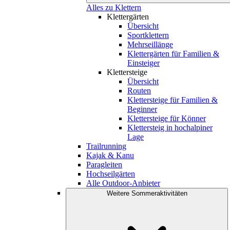
Alles zu Klettern
Klettergärten
Übersicht
Sportklettern
Mehrseillänge
Klettergärten für Familien &
Einsteiger
Klettersteige
Übersicht
Routen
Klettersteige für Familien &
Beginner
Klettersteige für Könner
Klettersteig in hochalpiner
Lage
Trailrunning
Kajak & Kanu
Paragleiten
Hochseilgärten
Alle Outdoor-Anbieter
Weitere Sommeraktivitäten