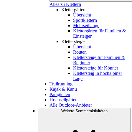
Alles zu Klettern
Klettergärten
Übersicht
Sportklettern
Mehrseillänge
Klettergärten für Familien &
Einsteiger
Klettersteige
Übersicht
Routen
Klettersteige für Familien &
Beginner
Klettersteige für Könner
Klettersteig in hochalpiner
Lage
Trailrunning
Kajak & Kanu
Paragleiten
Hochseilgärten
Alle Outdoor-Anbieter
Weitere Sommeraktivitäten