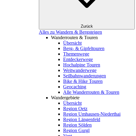
Zurück
Alles zu Wandern & Bergsteigen
Wanderrouten & Touren
Übersicht
Berg- & Gipfeltouren
Themenwege
Entdeckerwege
Hochalpine Touren
Weitwanderwege
Seilbahnwanderungen
Bike & Hike Touren
Geocaching
Alle Wanderrouten & Touren
Wandergebiete
Übersicht
Region Oetz
Region Umhausen-Niederthai
Region Längenfeld
Region Sölden
Region Gurgl
Vent