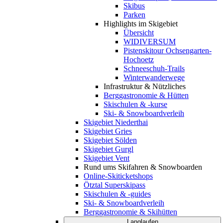
Skibus
Parken
Highlights im Skigebiet
Übersicht
WIDIVERSUM
Pistenskitour Ochsengarten-
Hochoetz
Schneeschuh-Trails
Winterwanderwege
Infrastruktur & Nützliches
Berggastronomie & Hütten
Skischulen & -kurse
Ski- & Snowboardverleih
Skigebiet Niederthai
Skigebiet Gries
Skigebiet Sölden
Skigebiet Gurgl
Skigebiet Vent
Rund ums Skifahren & Snowboarden
Online-Skiticketshops
Ötztal Superskipass
Skischulen & -guides
Ski- & Snowboardverleih
Berggastronomie & Skihütten
Langlaufen