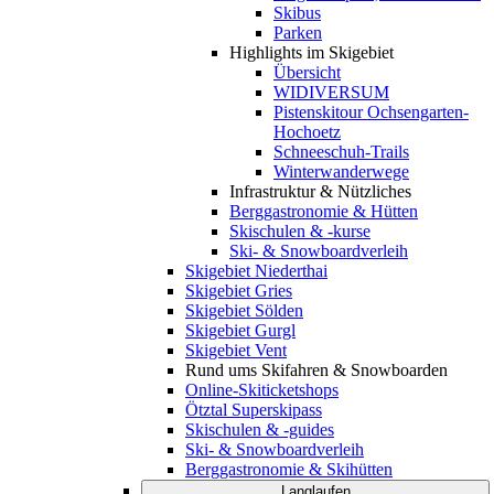
Skibus
Parken
Highlights im Skigebiet
Übersicht
WIDIVERSUM
Pistenskitour Ochsengarten-
Hochoetz
Schneeschuh-Trails
Winterwanderwege
Infrastruktur & Nützliches
Berggastronomie & Hütten
Skischulen & -kurse
Ski- & Snowboardverleih
Skigebiet Niederthai
Skigebiet Gries
Skigebiet Sölden
Skigebiet Gurgl
Skigebiet Vent
Rund ums Skifahren & Snowboarden
Online-Skiticketshops
Ötztal Superskipass
Skischulen & -guides
Ski- & Snowboardverleih
Berggastronomie & Skihütten
Langlaufen