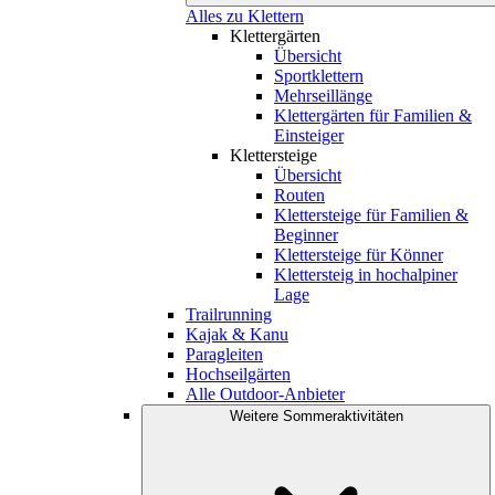
Alles zu Klettern
Klettergärten
Übersicht
Sportklettern
Mehrseillänge
Klettergärten für Familien &
Einsteiger
Klettersteige
Übersicht
Routen
Klettersteige für Familien &
Beginner
Klettersteige für Könner
Klettersteig in hochalpiner
Lage
Trailrunning
Kajak & Kanu
Paragleiten
Hochseilgärten
Alle Outdoor-Anbieter
Weitere Sommeraktivitäten