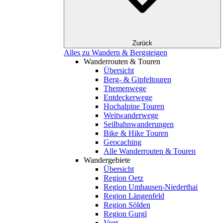
Zurück
Alles zu Wandern & Bergsteigen
Wanderrouten & Touren
Übersicht
Berg- & Gipfeltouren
Themenwege
Entdeckerwege
Hochalpine Touren
Weitwanderwege
Seilbahnwanderungen
Bike & Hike Touren
Geocaching
Alle Wanderrouten & Touren
Wandergebiete
Übersicht
Region Oetz
Region Umhausen-Niederthai
Region Längenfeld
Region Sölden
Region Gurgl
Vent