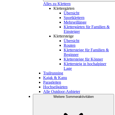
Alles zu Klettern
Klettergärten
Übersicht
Sportklettern
Mehrseillänge
Klettergärten für Familien &
Einsteiger
Klettersteige
Übersicht
Routen
Klettersteige für Familien &
Beginner
Klettersteige für Könner
Klettersteig in hochalpiner
Lage
Trailrunning
Kajak & Kanu
Paragleiten
Hochseilgärten
Alle Outdoor-Anbieter
Weitere Sommeraktivitäten