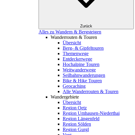
Zurück
Alles zu Wandern & Bergsteigen
Wanderrouten & Touren
Übersicht
Berg- & Gipfeltouren
Themenwege
Entdeckerwege
Hochalpine Touren
Weitwanderwege
Seilbahnwanderungen
Bike & Hike Touren
Geocaching
Alle Wanderrouten & Touren
Wandergebiete
Übersicht
Region Oetz
Region Umhausen-Niederthai
Region Längenfeld
Region Sölden
Region Gurgl
Vent