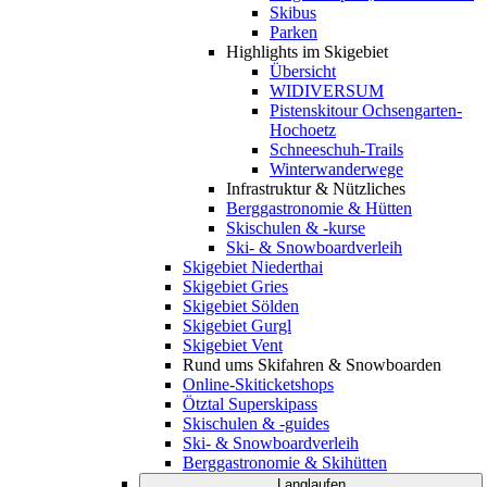
Skibus
Parken
Highlights im Skigebiet
Übersicht
WIDIVERSUM
Pistenskitour Ochsengarten-
Hochoetz
Schneeschuh-Trails
Winterwanderwege
Infrastruktur & Nützliches
Berggastronomie & Hütten
Skischulen & -kurse
Ski- & Snowboardverleih
Skigebiet Niederthai
Skigebiet Gries
Skigebiet Sölden
Skigebiet Gurgl
Skigebiet Vent
Rund ums Skifahren & Snowboarden
Online-Skiticketshops
Ötztal Superskipass
Skischulen & -guides
Ski- & Snowboardverleih
Berggastronomie & Skihütten
Langlaufen