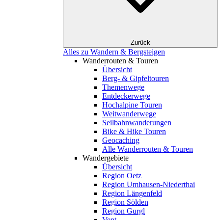
Zurück
Alles zu Wandern & Bergsteigen
Wanderrouten & Touren
Übersicht
Berg- & Gipfeltouren
Themenwege
Entdeckerwege
Hochalpine Touren
Weitwanderwege
Seilbahnwanderungen
Bike & Hike Touren
Geocaching
Alle Wanderrouten & Touren
Wandergebiete
Übersicht
Region Oetz
Region Umhausen-Niederthai
Region Längenfeld
Region Sölden
Region Gurgl
Vent