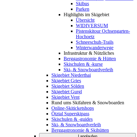
Skibus
Parken
Highlights im Skigebiet
Übersicht
WIDIVERSUM
Pistenskitour Ochsengarten-
Hochoetz
Schneeschuh-Trails
Winterwanderwege
Infrastruktur & Nützliches
Berggastronomie & Hütten
Skischulen & -kurse
Ski- & Snowboardverleih
Skigebiet Niederthai
Skigebiet Gries
Skigebiet Sölden
Skigebiet Gurgl
Skigebiet Vent
Rund ums Skifahren & Snowboarden
Online-Skiticketshops
Ötztal Superskipass
Skischulen & -guides
Ski- & Snowboardverleih
Berggastronomie & Skihütten
Langlaufen