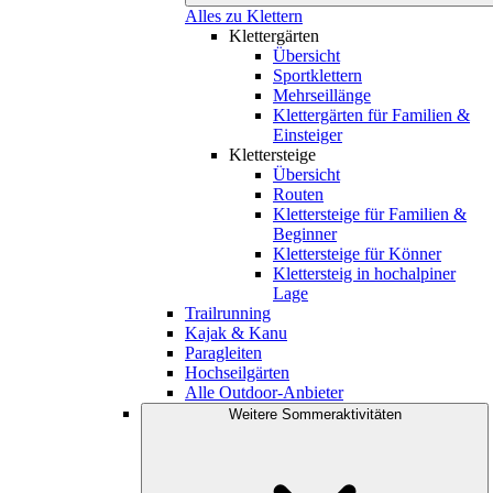
Alles zu Klettern
Klettergärten
Übersicht
Sportklettern
Mehrseillänge
Klettergärten für Familien &
Einsteiger
Klettersteige
Übersicht
Routen
Klettersteige für Familien &
Beginner
Klettersteige für Könner
Klettersteig in hochalpiner
Lage
Trailrunning
Kajak & Kanu
Paragleiten
Hochseilgärten
Alle Outdoor-Anbieter
Weitere Sommeraktivitäten