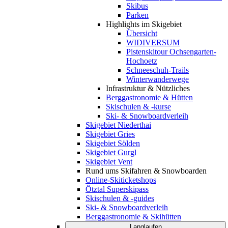
Skibus
Parken
Highlights im Skigebiet
Übersicht
WIDIVERSUM
Pistenskitour Ochsengarten-
Hochoetz
Schneeschuh-Trails
Winterwanderwege
Infrastruktur & Nützliches
Berggastronomie & Hütten
Skischulen & -kurse
Ski- & Snowboardverleih
Skigebiet Niederthai
Skigebiet Gries
Skigebiet Sölden
Skigebiet Gurgl
Skigebiet Vent
Rund ums Skifahren & Snowboarden
Online-Skiticketshops
Ötztal Superskipass
Skischulen & -guides
Ski- & Snowboardverleih
Berggastronomie & Skihütten
Langlaufen