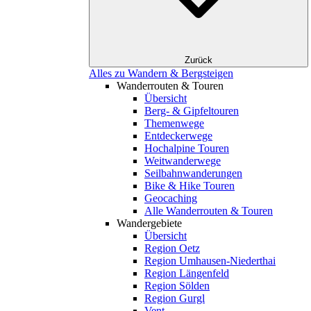
Zurück
Alles zu Wandern & Bergsteigen
Wanderrouten & Touren
Übersicht
Berg- & Gipfeltouren
Themenwege
Entdeckerwege
Hochalpine Touren
Weitwanderwege
Seilbahnwanderungen
Bike & Hike Touren
Geocaching
Alle Wanderrouten & Touren
Wandergebiete
Übersicht
Region Oetz
Region Umhausen-Niederthai
Region Längenfeld
Region Sölden
Region Gurgl
Vent