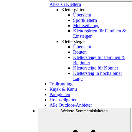
Alles zu Klettern
Klettergärten
Übersicht
Sportklettern
Mehrseillänge
Klettergärten für Familien &
Einsteiger
Klettersteige
Übersicht
Routen
Klettersteige für Familien &
Beginner
Klettersteige für Könner
Klettersteig in hochalpiner
Lage
Trailrunning
Kajak & Kanu
Paragleiten
Hochseilgärten
Alle Outdoor-Anbieter
Weitere Sommeraktivitäten