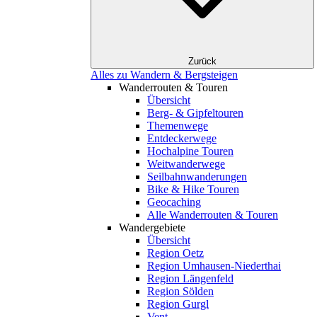
Zurück
Alles zu Wandern & Bergsteigen
Wanderrouten & Touren
Übersicht
Berg- & Gipfeltouren
Themenwege
Entdeckerwege
Hochalpine Touren
Weitwanderwege
Seilbahnwanderungen
Bike & Hike Touren
Geocaching
Alle Wanderrouten & Touren
Wandergebiete
Übersicht
Region Oetz
Region Umhausen-Niederthai
Region Längenfeld
Region Sölden
Region Gurgl
Vent