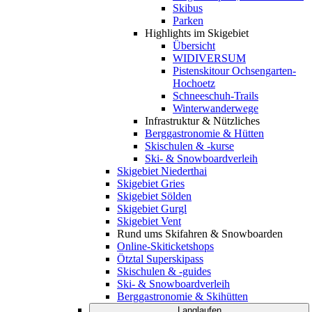
Skibus
Parken
Highlights im Skigebiet
Übersicht
WIDIVERSUM
Pistenskitour Ochsengarten-
Hochoetz
Schneeschuh-Trails
Winterwanderwege
Infrastruktur & Nützliches
Berggastronomie & Hütten
Skischulen & -kurse
Ski- & Snowboardverleih
Skigebiet Niederthai
Skigebiet Gries
Skigebiet Sölden
Skigebiet Gurgl
Skigebiet Vent
Rund ums Skifahren & Snowboarden
Online-Skiticketshops
Ötztal Superskipass
Skischulen & -guides
Ski- & Snowboardverleih
Berggastronomie & Skihütten
Langlaufen