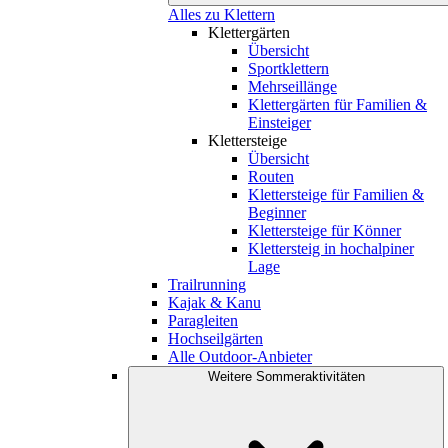
Alles zu Klettern
Klettergärten
Übersicht
Sportklettern
Mehrseillänge
Klettergärten für Familien &
Einsteiger
Klettersteige
Übersicht
Routen
Klettersteige für Familien &
Beginner
Klettersteige für Könner
Klettersteig in hochalpiner
Lage
Trailrunning
Kajak & Kanu
Paragleiten
Hochseilgärten
Alle Outdoor-Anbieter
Weitere Sommeraktivitäten