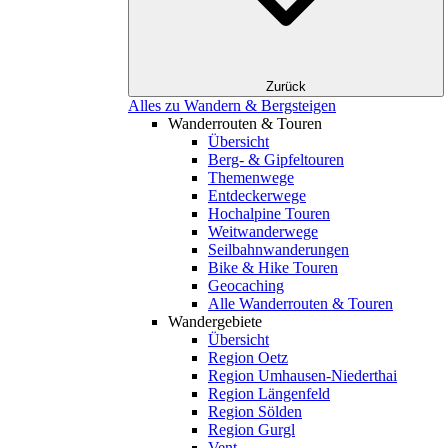
Zurück
Alles zu Wandern & Bergsteigen
Wanderrouten & Touren
Übersicht
Berg- & Gipfeltouren
Themenwege
Entdeckerwege
Hochalpine Touren
Weitwanderwege
Seilbahnwanderungen
Bike & Hike Touren
Geocaching
Alle Wanderrouten & Touren
Wandergebiete
Übersicht
Region Oetz
Region Umhausen-Niederthai
Region Längenfeld
Region Sölden
Region Gurgl
Vent