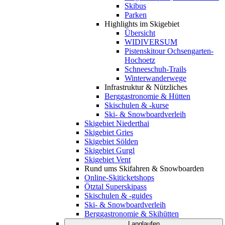
Skibus
Parken
Highlights im Skigebiet
Übersicht
WIDIVERSUM
Pistenskitour Ochsengarten-
Hochoetz
Schneeschuh-Trails
Winterwanderwege
Infrastruktur & Nützliches
Berggastronomie & Hütten
Skischulen & -kurse
Ski- & Snowboardverleih
Skigebiet Niederthai
Skigebiet Gries
Skigebiet Sölden
Skigebiet Gurgl
Skigebiet Vent
Rund ums Skifahren & Snowboarden
Online-Skiticketshops
Ötztal Superskipass
Skischulen & -guides
Ski- & Snowboardverleih
Berggastronomie & Skihütten
Langlaufen