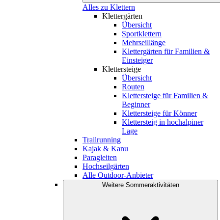
Alles zu Klettern
Klettergärten
Übersicht
Sportklettern
Mehrseillänge
Klettergärten für Familien &
Einsteiger
Klettersteige
Übersicht
Routen
Klettersteige für Familien &
Beginner
Klettersteige für Könner
Klettersteig in hochalpiner
Lage
Trailrunning
Kajak & Kanu
Paragleiten
Hochseilgärten
Alle Outdoor-Anbieter
Weitere Sommeraktivitäten