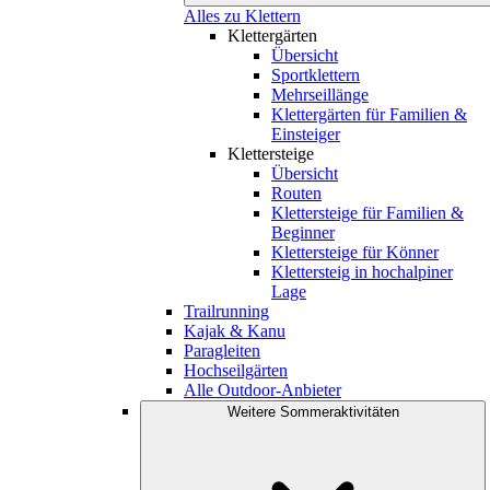
Alles zu Klettern
Klettergärten
Übersicht
Sportklettern
Mehrseillänge
Klettergärten für Familien &
Einsteiger
Klettersteige
Übersicht
Routen
Klettersteige für Familien &
Beginner
Klettersteige für Könner
Klettersteig in hochalpiner
Lage
Trailrunning
Kajak & Kanu
Paragleiten
Hochseilgärten
Alle Outdoor-Anbieter
Weitere Sommeraktivitäten