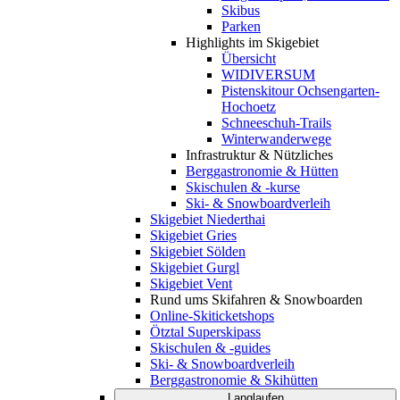
Skibus
Parken
Highlights im Skigebiet
Übersicht
WIDIVERSUM
Pistenskitour Ochsengarten-
Hochoetz
Schneeschuh-Trails
Winterwanderwege
Infrastruktur & Nützliches
Berggastronomie & Hütten
Skischulen & -kurse
Ski- & Snowboardverleih
Skigebiet Niederthai
Skigebiet Gries
Skigebiet Sölden
Skigebiet Gurgl
Skigebiet Vent
Rund ums Skifahren & Snowboarden
Online-Skiticketshops
Ötztal Superskipass
Skischulen & -guides
Ski- & Snowboardverleih
Berggastronomie & Skihütten
Langlaufen