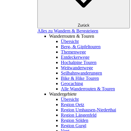
Zurück
Alles zu Wandern & Bergsteigen
Wanderrouten & Touren
Übersicht
Berg- & Gipfeltouren
Themenwege
Entdeckerwege
Hochalpine Touren
Weitwanderwege
Seilbahnwanderungen
Bike & Hike Touren
Geocaching
Alle Wanderrouten & Touren
Wandergebiete
Übersicht
Region Oetz
Region Umhausen-Niederthai
Region Längenfeld
Region Sölden
Region Gurgl
Vent