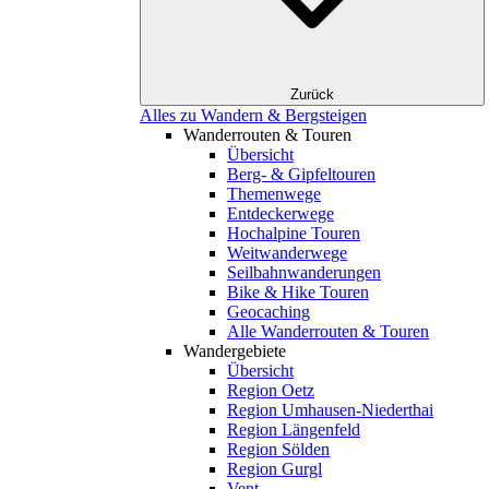
Zurück
Alles zu Wandern & Bergsteigen
Wanderrouten & Touren
Übersicht
Berg- & Gipfeltouren
Themenwege
Entdeckerwege
Hochalpine Touren
Weitwanderwege
Seilbahnwanderungen
Bike & Hike Touren
Geocaching
Alle Wanderrouten & Touren
Wandergebiete
Übersicht
Region Oetz
Region Umhausen-Niederthai
Region Längenfeld
Region Sölden
Region Gurgl
Vent