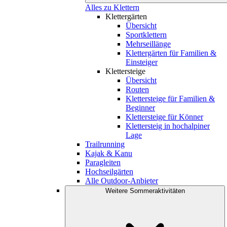
Alles zu Klettern
Klettergärten
Übersicht
Sportklettern
Mehrseillänge
Klettergärten für Familien &
Einsteiger
Klettersteige
Übersicht
Routen
Klettersteige für Familien &
Beginner
Klettersteige für Könner
Klettersteig in hochalpiner
Lage
Trailrunning
Kajak & Kanu
Paragleiten
Hochseilgärten
Alle Outdoor-Anbieter
Weitere Sommeraktivitäten