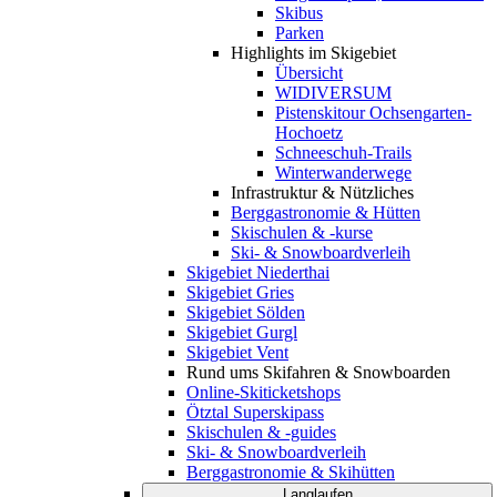
Skibus
Parken
Highlights im Skigebiet
Übersicht
WIDIVERSUM
Pistenskitour Ochsengarten-
Hochoetz
Schneeschuh-Trails
Winterwanderwege
Infrastruktur & Nützliches
Berggastronomie & Hütten
Skischulen & -kurse
Ski- & Snowboardverleih
Skigebiet Niederthai
Skigebiet Gries
Skigebiet Sölden
Skigebiet Gurgl
Skigebiet Vent
Rund ums Skifahren & Snowboarden
Online-Skiticketshops
Ötztal Superskipass
Skischulen & -guides
Ski- & Snowboardverleih
Berggastronomie & Skihütten
Langlaufen