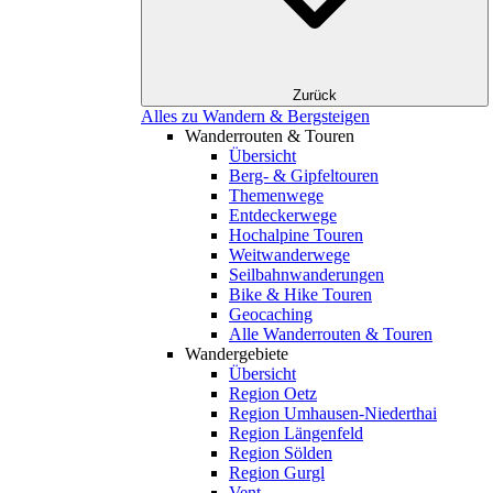
Zurück
Alles zu Wandern & Bergsteigen
Wanderrouten & Touren
Übersicht
Berg- & Gipfeltouren
Themenwege
Entdeckerwege
Hochalpine Touren
Weitwanderwege
Seilbahnwanderungen
Bike & Hike Touren
Geocaching
Alle Wanderrouten & Touren
Wandergebiete
Übersicht
Region Oetz
Region Umhausen-Niederthai
Region Längenfeld
Region Sölden
Region Gurgl
Vent