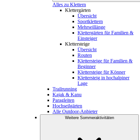
Alles zu Klettern
Klettergärten
Übersicht
Sportklettern
Mehrseillänge
Klettergärten für Familien &
Einsteiger
Klettersteige
Übersicht
Routen
Klettersteige für Familien &
Beginner
Klettersteige für Könner
Klettersteig in hochalpiner
Lage
Trailrunning
Kajak & Kanu
Paragleiten
Hochseilgärten
Alle Outdoor-Anbieter
Weitere Sommeraktivitäten