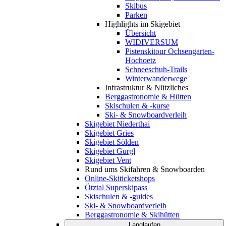
Skibus
Parken
Highlights im Skigebiet
Übersicht
WIDIVERSUM
Pistenskitour Ochsengarten-
Hochoetz
Schneeschuh-Trails
Winterwanderwege
Infrastruktur & Nützliches
Berggastronomie & Hütten
Skischulen & -kurse
Ski- & Snowboardverleih
Skigebiet Niederthai
Skigebiet Gries
Skigebiet Sölden
Skigebiet Gurgl
Skigebiet Vent
Rund ums Skifahren & Snowboarden
Online-Skiticketshops
Ötztal Superskipass
Skischulen & -guides
Ski- & Snowboardverleih
Berggastronomie & Skihütten
Langlaufen