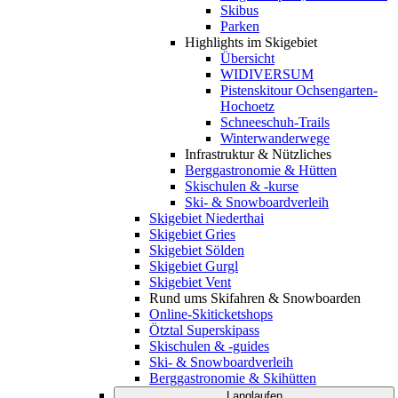
Skibus
Parken
Highlights im Skigebiet
Übersicht
WIDIVERSUM
Pistenskitour Ochsengarten-
Hochoetz
Schneeschuh-Trails
Winterwanderwege
Infrastruktur & Nützliches
Berggastronomie & Hütten
Skischulen & -kurse
Ski- & Snowboardverleih
Skigebiet Niederthai
Skigebiet Gries
Skigebiet Sölden
Skigebiet Gurgl
Skigebiet Vent
Rund ums Skifahren & Snowboarden
Online-Skiticketshops
Ötztal Superskipass
Skischulen & -guides
Ski- & Snowboardverleih
Berggastronomie & Skihütten
Langlaufen