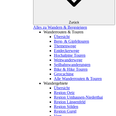
Zurück
Alles zu Wandern & Bergsteigen
Wanderrouten & Touren
Übersicht
Berg- & Gipfeltouren
Themenwege
Entdeckerwege
Hochalpine Touren
Weitwanderwege
Seilbahnwanderungen
Bike & Hike Touren
Geocaching
Alle Wanderrouten & Touren
Wandergebiete
Übersicht
Region Oetz
Region Umhausen-Niederthai
Region Längenfeld
Region Sölden
Region Gurgl
Vent