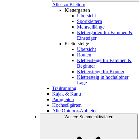
Alles zu Klettern
Klettergärten
Übersicht
Sportklettern
Mehrseillänge
Klettergärten für Familien &
Einsteiger
Klettersteige
Übersicht
Routen
Klettersteige für Familien &
Beginner
Klettersteige für Könner
Klettersteig in hochalpiner
Lage
Trailrunning
Kajak & Kanu
Paragleiten
Hochseilgärten
Alle Outdoor-Anbieter
Weitere Sommeraktivitäten