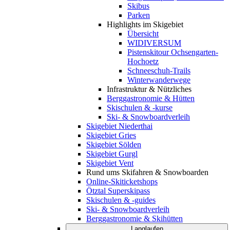
Skibus
Parken
Highlights im Skigebiet
Übersicht
WIDIVERSUM
Pistenskitour Ochsengarten-
Hochoetz
Schneeschuh-Trails
Winterwanderwege
Infrastruktur & Nützliches
Berggastronomie & Hütten
Skischulen & -kurse
Ski- & Snowboardverleih
Skigebiet Niederthai
Skigebiet Gries
Skigebiet Sölden
Skigebiet Gurgl
Skigebiet Vent
Rund ums Skifahren & Snowboarden
Online-Skiticketshops
Ötztal Superskipass
Skischulen & -guides
Ski- & Snowboardverleih
Berggastronomie & Skihütten
Langlaufen