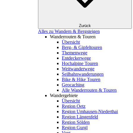
Zurück
Alles zu Wandern & Bergsteigen
Wanderrouten & Touren
Übersicht
Berg- & Gipfeltouren
Themenwege
Entdeckerwege
Hochalpine Touren
Weitwanderwege
Seilbahnwanderungen
Bike & Hike Touren
Geocaching
Alle Wanderrouten & Touren
Wandergebiete
Übersicht
Region Oetz
Region Umhausen-Niederthai
Region Längenfeld
Region Sölden
Region Gurgl
Vent