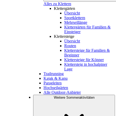
Alles zu Klettern
Klettergärten
Übersicht
Sportklettern
Mehrseillänge
Klettergärten für Familien &
Einsteiger
Klettersteige
Übersicht
Routen
Klettersteige für Familien &
Beginner
Klettersteige für Könner
Klettersteig in hochalpiner
Lage
Trailrunning
Kajak & Kanu
Paragleiten
Hochseilgärten
Alle Outdoor-Anbieter
Weitere Sommeraktivitäten