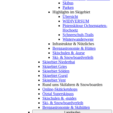
Skibus
Parken
Highlights im Skigebiet
Übersicht
WIDIVERSUM
Pistenskitour Ochsengarten-
Hochoetz
Schneeschuh-Trails
Winterwanderwege
Infrastruktur & Nützliches
Berggastronomie & Hütten
Skischulen & -kurse
Ski- & Snowboardverleih
Skigebiet Niederthai
Skigebiet Gries
Skigebiet Sölden
Skigebiet Gurgl
Skigebiet Vent
Rund ums Skifahren & Snowboarden
Online-Skiticketshops
Ötztal Superskipass
Skischulen & -guides
Ski- & Snowboardverleih
Berggastronomie & Skihütten
Langlaufen