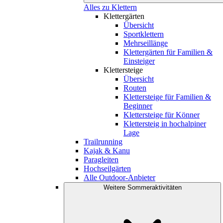
Alles zu Klettern
Klettergärten
Übersicht
Sportklettern
Mehrseillänge
Klettergärten für Familien &
Einsteiger
Klettersteige
Übersicht
Routen
Klettersteige für Familien &
Beginner
Klettersteige für Könner
Klettersteig in hochalpiner
Lage
Trailrunning
Kajak & Kanu
Paragleiten
Hochseilgärten
Alle Outdoor-Anbieter
Weitere Sommeraktivitäten