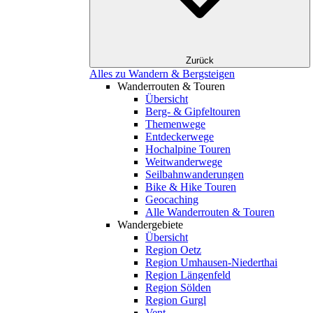
Zurück
Alles zu Wandern & Bergsteigen
Wanderrouten & Touren
Übersicht
Berg- & Gipfeltouren
Themenwege
Entdeckerwege
Hochalpine Touren
Weitwanderwege
Seilbahnwanderungen
Bike & Hike Touren
Geocaching
Alle Wanderrouten & Touren
Wandergebiete
Übersicht
Region Oetz
Region Umhausen-Niederthai
Region Längenfeld
Region Sölden
Region Gurgl
Vent