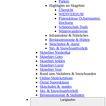
Parken
Highlights im Skigebiet
Übersicht
WIDIVERSUM
Pistenskitour Ochsengarten-
Hochoetz
Schneeschuh-Trails
Winterwanderwege
Infrastruktur & Nützliches
Berggastronomie & Hütten
Skischulen & -kurse
Ski- & Snowboardverleih
Skigebiet Niederthai
Skigebiet Gries
Skigebiet Sölden
Skigebiet Gurgl
Skigebiet Vent
Rund ums Skifahren & Snowboarden
Online-Skiticketshops
Ötztal Superskipass
Skischulen & -guides
Ski- & Snowboardverleih
Berggastronomie & Skihütten
Langlaufen