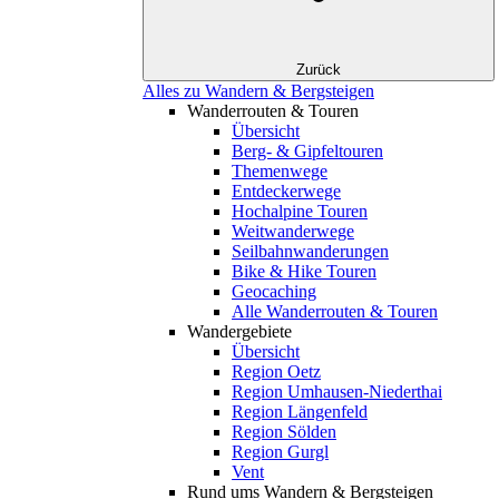
Zurück
Alles zu Wandern & Bergsteigen
Wanderrouten & Touren
Übersicht
Berg- & Gipfeltouren
Themenwege
Entdeckerwege
Hochalpine Touren
Weitwanderwege
Seilbahnwanderungen
Bike & Hike Touren
Geocaching
Alle Wanderrouten & Touren
Wandergebiete
Übersicht
Region Oetz
Region Umhausen-Niederthai
Region Längenfeld
Region Sölden
Region Gurgl
Vent
Rund ums Wandern & Bergsteigen