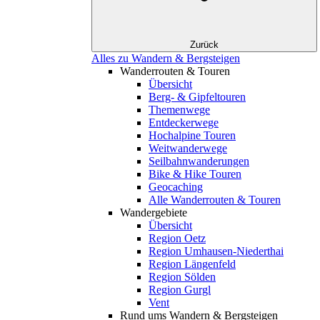
Zurück
Alles zu Wandern & Bergsteigen
Wanderrouten & Touren
Übersicht
Berg- & Gipfeltouren
Themenwege
Entdeckerwege
Hochalpine Touren
Weitwanderwege
Seilbahnwanderungen
Bike & Hike Touren
Geocaching
Alle Wanderrouten & Touren
Wandergebiete
Übersicht
Region Oetz
Region Umhausen-Niederthai
Region Längenfeld
Region Sölden
Region Gurgl
Vent
Rund ums Wandern & Bergsteigen