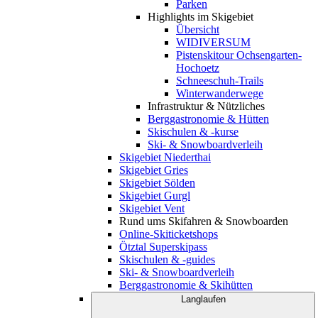
Parken
Highlights im Skigebiet
Übersicht
WIDIVERSUM
Pistenskitour Ochsengarten-
Hochoetz
Schneeschuh-Trails
Winterwanderwege
Infrastruktur & Nützliches
Berggastronomie & Hütten
Skischulen & -kurse
Ski- & Snowboardverleih
Skigebiet Niederthai
Skigebiet Gries
Skigebiet Sölden
Skigebiet Gurgl
Skigebiet Vent
Rund ums Skifahren & Snowboarden
Online-Skiticketshops
Ötztal Superskipass
Skischulen & -guides
Ski- & Snowboardverleih
Berggastronomie & Skihütten
Langlaufen