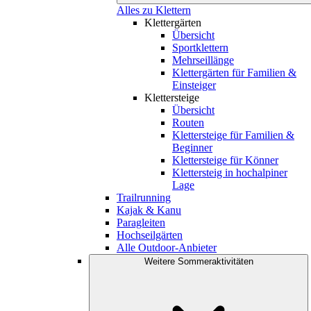
Alles zu Klettern
Klettergärten
Übersicht
Sportklettern
Mehrseillänge
Klettergärten für Familien &
Einsteiger
Klettersteige
Übersicht
Routen
Klettersteige für Familien &
Beginner
Klettersteige für Könner
Klettersteig in hochalpiner
Lage
Trailrunning
Kajak & Kanu
Paragleiten
Hochseilgärten
Alle Outdoor-Anbieter
Weitere Sommeraktivitäten