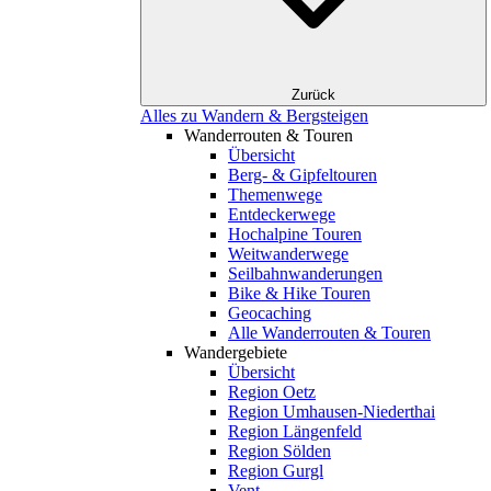
Zurück
Alles zu Wandern & Bergsteigen
Wanderrouten & Touren
Übersicht
Berg- & Gipfeltouren
Themenwege
Entdeckerwege
Hochalpine Touren
Weitwanderwege
Seilbahnwanderungen
Bike & Hike Touren
Geocaching
Alle Wanderrouten & Touren
Wandergebiete
Übersicht
Region Oetz
Region Umhausen-Niederthai
Region Längenfeld
Region Sölden
Region Gurgl
Vent