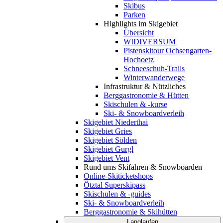
Skibus
Parken
Highlights im Skigebiet
Übersicht
WIDIVERSUM
Pistenskitour Ochsengarten-
Hochoetz
Schneeschuh-Trails
Winterwanderwege
Infrastruktur & Nützliches
Berggastronomie & Hütten
Skischulen & -kurse
Ski- & Snowboardverleih
Skigebiet Niederthai
Skigebiet Gries
Skigebiet Sölden
Skigebiet Gurgl
Skigebiet Vent
Rund ums Skifahren & Snowboarden
Online-Skiticketshops
Ötztal Superskipass
Skischulen & -guides
Ski- & Snowboardverleih
Berggastronomie & Skihütten
Langlaufen